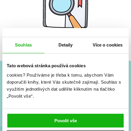
Souhlas
Žádné knihy nenalezeny.
Detaily
Více o cookies
Tato webová stránka používá cookies
cookies?
Používáme je třeba k tomu, abychom Vám
#HumbookNews
doporučili knihy, které Vás skutečně zajímají.
Souhlas s
využitím jednotlivých dat udělíte kliknutím na tlačítko
Vše kolem #youngadult každý měsíc rovnou do mailu!
„Povolit vše“.
Nové knihy, co se chystá, kvízy, soutěže, autoři, filmové
a seriálové adaptace a další.
Povolit vše