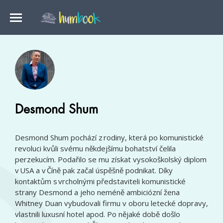
Desmond Shum
Desmond Shum pochází z rodiny, která po komunistické
revoluci kvůli svému někdejšímu bohatství čelila
perzekucím. Podařilo se mu získat vysokoškolský diplom
v USA a v Číně pak začal úspěšně podnikat. Díky
kontaktům s vrcholnými představiteli komunistické
strany Desmond a jeho neméně ambiciózní žena
Whitney Duan vybudovali firmu v oboru letecké dopravy,
vlastnili luxusní hotel apod. Po nějaké době došlo