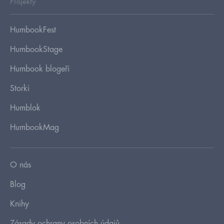
Projekty
HumbookFest
HumbookStage
Humbook blogeři
Storki
Humblok
HumbookMag
O nás
Blog
Knihy
Zásady ochrany osobních údajů