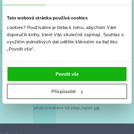
Nové knihy, co se chystá, kvízy, soutěže, autoři, filmové
a seriálové adaptace a další.
Tato webová stránka používá cookies
cookies?
Používáme je třeba k tomu, abychom Vám
doporučili knihy, které Vás skutečně zajímají.
Souhlas s
využitím jednotlivých dat udělíte kliknutím na tlačítko
„Povolit vše“.
Souhlasím s
podmínkami zpracování osobních údajů
Povolit vše
Tvá e-mailová adresa je u nás v bezpečí. Přečti si
naše podmínky
Přizpůsobit
zpracování osobních údajů
. S tvými osobními údaji nakládáme v
mezích obecně závazných právních předpisů. Více informací o tom,
jak zpracováváme tvé údaje, najdeš
zde
.