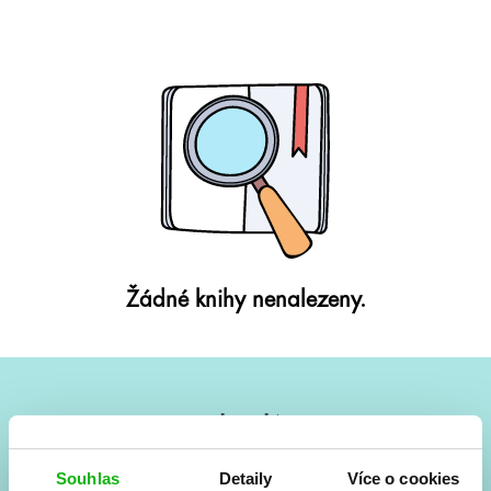
Žádné knihy nenalezeny.
#HumbookNews
Vše kolem #youngadult každý měsíc rovnou do mailu!
Souhlas
Detaily
Více o cookies