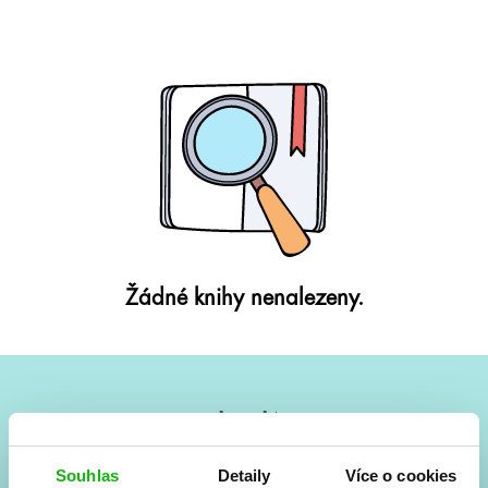
Žádné knihy nenalezeny.
#HumbookNews
Vše kolem #youngadult každý měsíc rovnou do mailu!
Souhlas
Detaily
Více o cookies