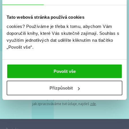
Nové knihy, co se chystá, kvízy, soutěže, autoři, filmové
a seriálové adaptace a další.
Tato webová stránka používá cookies
cookies?
Používáme je třeba k tomu, abychom Vám
doporučili knihy, které Vás skutečně zajímají.
Souhlas s
využitím jednotlivých dat udělíte kliknutím na tlačítko
„Povolit vše“.
Souhlasím s
podmínkami zpracování osobních údajů
Povolit vše
Tvá e-mailová adresa je u nás v bezpečí. Přečti si
naše podmínky
Přizpůsobit
zpracování osobních údajů
. S tvými osobními údaji nakládáme v
mezích obecně závazných právních předpisů. Více informací o tom,
jak zpracováváme tvé údaje, najdeš
zde
.