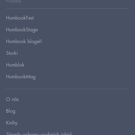
Projekty
HumbookFest
HumbookStage
Humbook blogeři
Storki
Humblok
HumbookMag
O nás
Blog
Knihy
Zásady ochrany osobních údajů