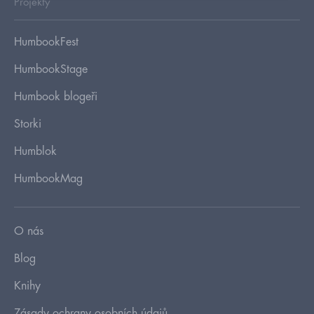
Projekty
HumbookFest
HumbookStage
Humbook blogeři
Storki
Humblok
HumbookMag
O nás
Blog
Knihy
Zásady ochrany osobních údajů