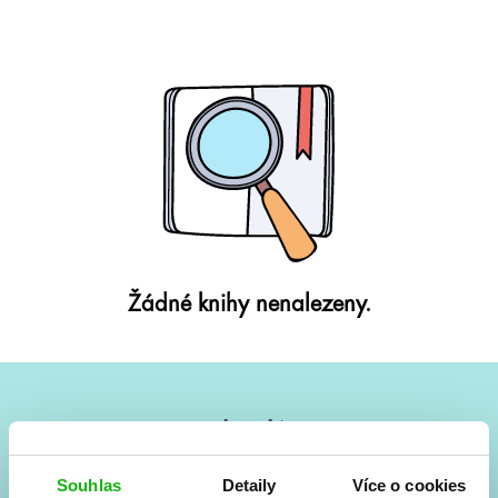
Žádné knihy nenalezeny.
#HumbookNews
Vše kolem #youngadult každý měsíc rovnou do mailu!
Souhlas
Detaily
Více o cookies