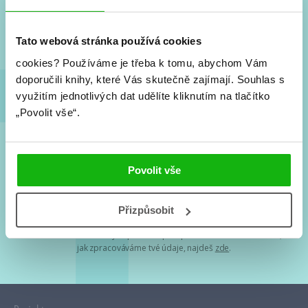
Nové knihy, co se chystá, kvízy, soutěže, autoři, filmové
a seriálové adaptace a další.
Tato webová stránka používá cookies
cookies?
Používáme je třeba k tomu, abychom Vám
doporučili knihy, které Vás skutečně zajímají.
Souhlas s
využitím jednotlivých dat udělíte kliknutím na tlačítko
„Povolit vše“.
Souhlasím s
podmínkami zpracování osobních údajů
Povolit vše
Tvá e-mailová adresa je u nás v bezpečí. Přečti si
naše podmínky
Přizpůsobit
zpracování osobních údajů
. S tvými osobními údaji nakládáme v
mezích obecně závazných právních předpisů. Více informací o tom,
jak zpracováváme tvé údaje, najdeš
zde
.