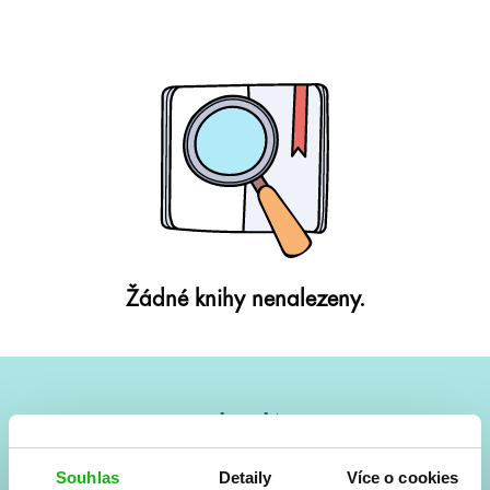
Žádné knihy nenalezeny.
#HumbookNews
Vše kolem #youngadult každý měsíc rovnou do mailu!
Souhlas
Detaily
Více o cookies