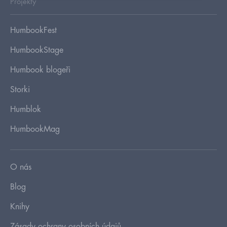
Projekty
HumbookFest
HumbookStage
Humbook blogeři
Storki
Humblok
HumbookMag
O nás
Blog
Knihy
Zásady ochrany osobních údajů