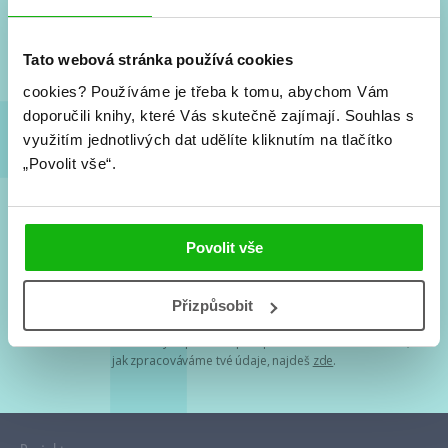
Nové knihy, co se chystá, kvízy, soutěže, autoři, filmové
a seriálové adaptace a další.
Tato webová stránka používá cookies
cookies?
Používáme je třeba k tomu, abychom Vám
doporučili knihy, které Vás skutečně zajímají.
Souhlas s
využitím jednotlivých dat udělíte kliknutím na tlačítko
„Povolit vše“.
Souhlasím s
podmínkami zpracování osobních údajů
Povolit vše
Tvá e-mailová adresa je u nás v bezpečí. Přečti si
naše podmínky
Přizpůsobit
zpracování osobních údajů
. S tvými osobními údaji nakládáme v
mezích obecně závazných právních předpisů. Více informací o tom,
jak zpracováváme tvé údaje, najdeš
zde
.