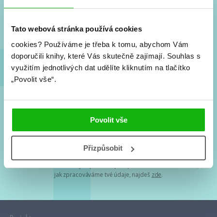
Nové knihy, co se chystá, kvízy, soutěže, autoři, filmové
a seriálové adaptace a další.
Tato webová stránka používá cookies
cookies?
Používáme je třeba k tomu, abychom Vám
doporučili knihy, které Vás skutečně zajímají.
Souhlas s
využitím jednotlivých dat udělíte kliknutím na tlačítko
„Povolit vše“.
Souhlasím s
podmínkami zpracování osobních údajů
Povolit vše
Tvá e-mailová adresa je u nás v bezpečí. Přečti si
naše podmínky
Přizpůsobit
zpracování osobních údajů
. S tvými osobními údaji nakládáme v
mezích obecně závazných právních předpisů. Více informací o tom,
jak zpracováváme tvé údaje, najdeš
zde
.