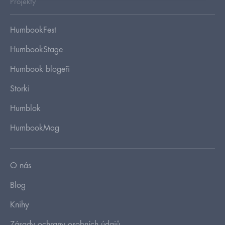
Projekty
HumbookFest
HumbookStage
Humbook blogeři
Storki
Humblok
HumbookMag
O nás
Blog
Knihy
Zásady ochrany osobních údajů