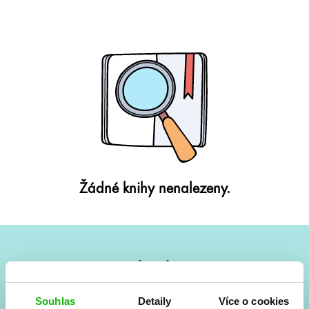
Žádné knihy nenalezeny.
#HumbookNews
Vše kolem #youngadult každý měsíc rovnou do mailu!
Souhlas
Detaily
Více o cookies