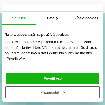
Souhlas
Detaily
Více o cookies
#HumbookNews
Tato webová stránka používá cookies
Vše kolem #youngadult každý měsíc rovnou do mailu!
cookies?
Používáme je třeba k tomu, abychom Vám
Nové knihy, co se chystá, kvízy, soutěže, autoři, filmové
a seriálové adaptace a další.
doporučili knihy, které Vás skutečně zajímají.
Souhlas s
využitím jednotlivých dat udělíte kliknutím na tlačítko
„Povolit vše“.
Povolit vše
Přizpůsobit
Souhlasím s
podmínkami zpracování osobních údajů