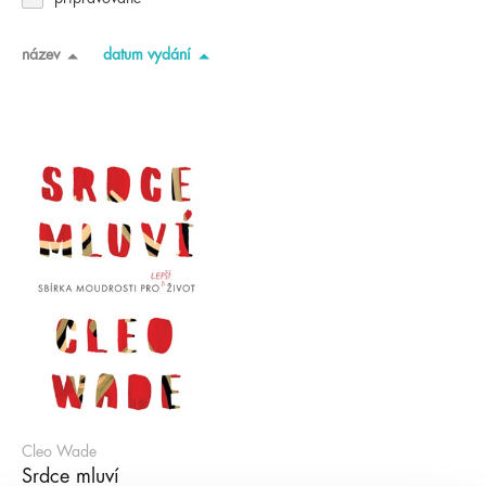
název
datum vydání
Cleo Wade
Srdce mluví