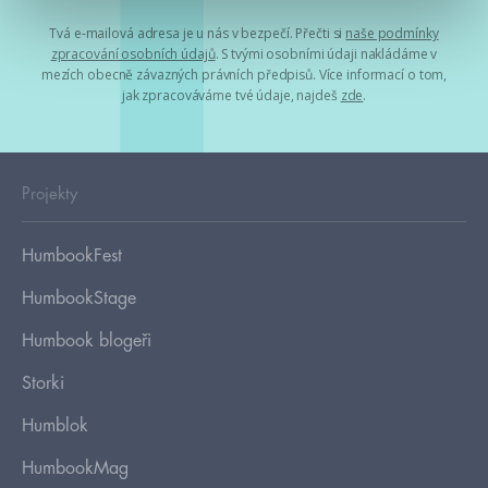
Tvá e-mailová adresa je u nás v bezpečí. Přečti si
naše podmínky
zpracování osobních údajů
. S tvými osobními údaji nakládáme v
mezích obecně závazných právních předpisů. Více informací o tom,
jak zpracováváme tvé údaje, najdeš
zde
.
Projekty
HumbookFest
HumbookStage
Humbook blogeři
Storki
Humblok
HumbookMag