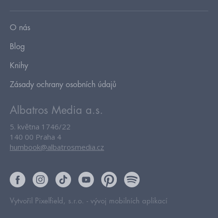
O nás
Blog
Knihy
Zásady ochrany osobních údajů
Albatros Media a.s.
5. května 1746/22
140 00 Praha 4
humbook@albatrosmedia.cz
Vytvořil Pixelfield, s.r.o. -
vývoj mobilních aplikací