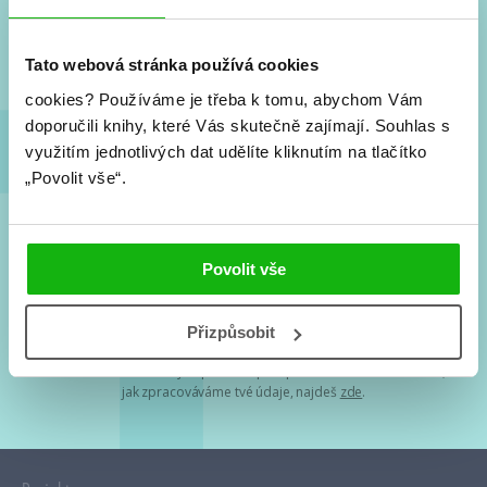
Nové knihy, co se chystá, kvízy, soutěže, autoři, filmové
a seriálové adaptace a další.
Tato webová stránka používá cookies
cookies?
Používáme je třeba k tomu, abychom Vám
doporučili knihy, které Vás skutečně zajímají.
Souhlas s
využitím jednotlivých dat udělíte kliknutím na tlačítko
„Povolit vše“.
Souhlasím s
podmínkami zpracování osobních údajů
Povolit vše
Tvá e-mailová adresa je u nás v bezpečí. Přečti si
naše podmínky
Přizpůsobit
zpracování osobních údajů
. S tvými osobními údaji nakládáme v
mezích obecně závazných právních předpisů. Více informací o tom,
jak zpracováváme tvé údaje, najdeš
zde
.