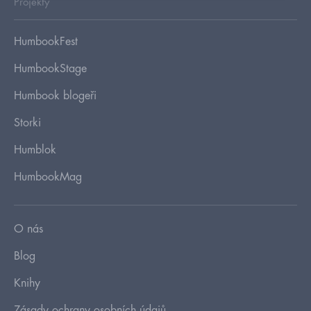
Projekty
HumbookFest
HumbookStage
Humbook blogeři
Storki
Humblok
HumbookMag
O nás
Blog
Knihy
Zásady ochrany osobních údajů