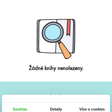
Žádné knihy nenalezeny.
#HumbookNews
Vše kolem #youngadult každý měsíc rovnou do mailu!
Souhlas
Detaily
Více o cookies