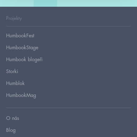
Projekty
HumbookFest
HumbookStage
Humbook blogeři
Storki
Humblok
HumbookMag
O nás
Blog