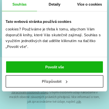
Souhlas
Detaily
Více o cookies
Vše kolem #youngadult každý měsíc rovnou do mailu!
Nové knihy, co se chystá, kvízy, soutěže, autoři, filmové
a seriálové adaptace a další.
Tato webová stránka používá cookies
cookies?
Používáme je třeba k tomu, abychom Vám
doporučili knihy, které Vás skutečně zajímají.
Souhlas s
využitím jednotlivých dat udělíte kliknutím na tlačítko
„Povolit vše“.
Povolit vše
Souhlasím s
podmínkami zpracování osobních údajů
Přizpůsobit
Tvá e-mailová adresa je u nás v bezpečí. Přečti si
naše podmínky
zpracování osobních údajů
. S tvými osobními údaji nakládáme v
mezích obecně závazných právních předpisů. Více informací o tom,
jak zpracováváme tvé údaje, najdeš
zde
.