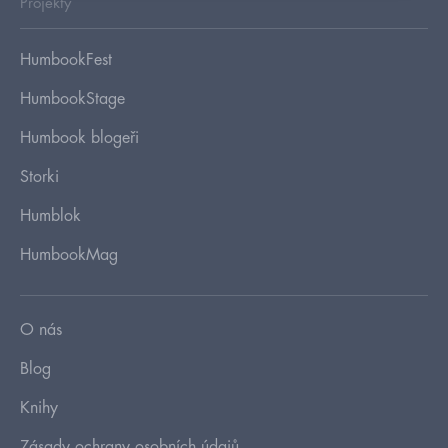
Projekty
HumbookFest
HumbookStage
Humbook blogeři
Storki
Humblok
HumbookMag
O nás
Blog
Knihy
Zásady ochrany osobních údajů