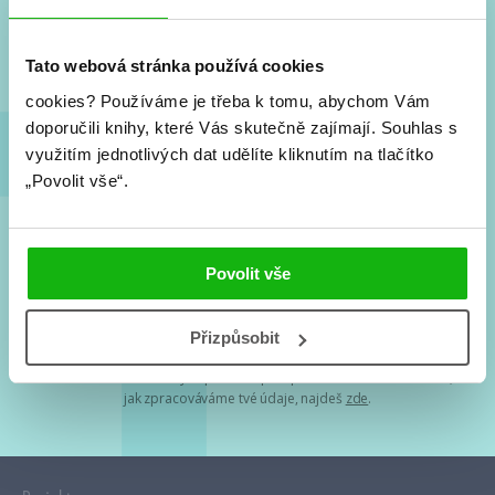
Nové knihy, co se chystá, kvízy, soutěže, autoři, filmové
a seriálové adaptace a další.
Tato webová stránka používá cookies
cookies?
Používáme je třeba k tomu, abychom Vám
doporučili knihy, které Vás skutečně zajímají.
Souhlas s
využitím jednotlivých dat udělíte kliknutím na tlačítko
„Povolit vše“.
Souhlasím s
podmínkami zpracování osobních údajů
Povolit vše
Tvá e-mailová adresa je u nás v bezpečí. Přečti si
naše podmínky
Přizpůsobit
zpracování osobních údajů
. S tvými osobními údaji nakládáme v
mezích obecně závazných právních předpisů. Více informací o tom,
jak zpracováváme tvé údaje, najdeš
zde
.