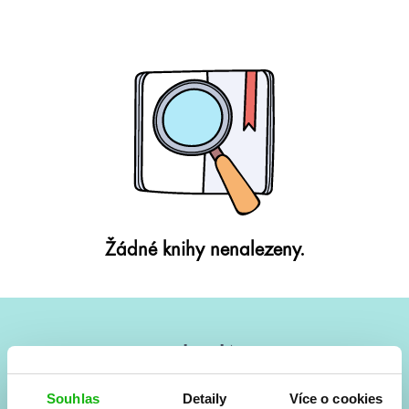
Žádné knihy nenalezeny.
#HumbookNews
Vše kolem #youngadult každý měsíc rovnou do mailu!
Souhlas
Detaily
Více o cookies