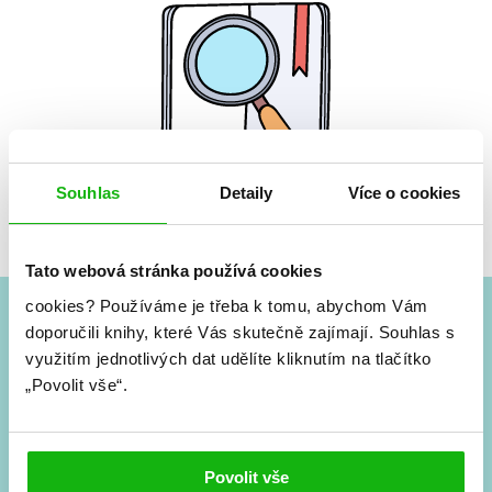
Souhlas
Detaily
Více o cookies
Žádné knihy nenalezeny.
Tato webová stránka používá cookies
cookies?
Používáme je třeba k tomu, abychom Vám
doporučili knihy, které Vás skutečně zajímají.
Souhlas s
#HumbookNews
využitím jednotlivých dat udělíte kliknutím na tlačítko
„Povolit vše“.
Vše kolem #youngadult každý měsíc rovnou do mailu!
Nové knihy, co se chystá, kvízy, soutěže, autoři, filmové
a seriálové adaptace a další.
Povolit vše