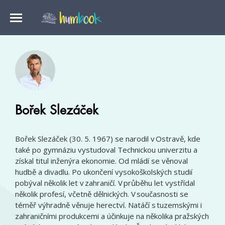
Bořek Slezáček
Bořek Slezáček (30. 5. 1967) se narodil v Ostravě, kde
také po gymnáziu vystudoval Technickou univerzitu a
získal titul inženýra ekonomie. Od mládí se věnoval
hudbě a divadlu. Po ukončení vysokoškolských studií
pobýval několik let v zahraničí. V průběhu let vystřídal
několik profesí, včetně dělnických. V současnosti se
téměř výhradně věnuje herectví. Natáčí s tuzemskými i
zahraničními produkcemi a účinkuje na několika pražských