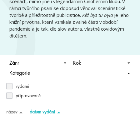
scénách, mimo jiné i v legendárním Činoherním klubu. V
rámci tvůrčího psaní se doposud věnoval scenáristické
tvorbě a příležitostně publicistice.
Kéž bys tu byla
je jeho
knižní prvotina, která vznikala z valné části v období
pandemie a je tak, dle slov autora, vlastně covidovým
dítětem.
Žánr
Rok
Kategorie
vydané
připravované
název
datum vydání