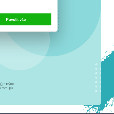
Povolit vše
o se
.
jů
. S tvými
 tom, jak