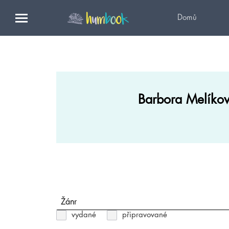
Domů
Barbora Melíko
Žánr
vydané
připravované