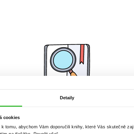
Detaily
Žádné knihy nenalezeny.
á cookies
 k tomu, abychom Vám doporučili knihy, které Vás skutečně zaj
utím na tlačítko „Povolit vše“.