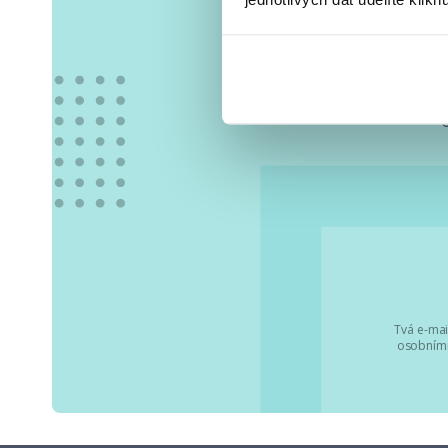
Vše
Tvá e-mai
osobními