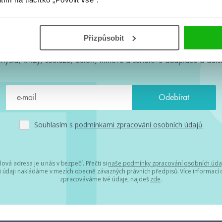
#HumbookNews
Přizpůsobit
 kolem #youngadult každý měsíc rovnou do mailu! Nové knihy, c
chystá, kvízy, soutěže, autoři, filmové a seriálové adaptace a další
Souhlasím s
podmínkami zpracování osobních údajů
lová adresa je u nás v bezpečí. Přečti si
naše podmínky zpracování osobních úda
 údaji nakládáme v mezích obecně závazných právních předpisů. Více informací o
zpracováváme tvé údaje, najdeš
zde
.