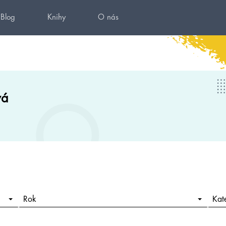
Blog
Knihy
O nás
vá
Rok
Kat