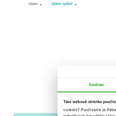
název
datum vydání
Souhlas
Tato webová stránka použív
cookies?
Používáme je třeba
jednotlivých dat udělíte klikn