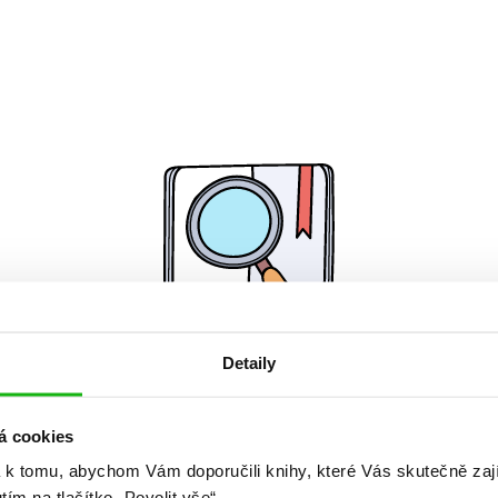
Detaily
Žádné knihy nenalezeny.
á cookies
 k tomu, abychom Vám doporučili knihy, které Vás skutečně zaj
utím na tlačítko „Povolit vše“.