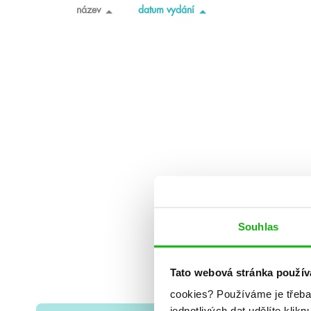
název
datum vydání
Souhlas
Tato webová stránka použív
cookies?
Používáme je třeba
jednotlivých dat udělíte klikn