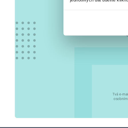
Vše
Tvá e-mai
osobními