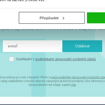
#HumbookNews
Přizpůsobit
 kolem #youngadult každý měsíc rovnou do mailu! Nové knihy, c
chystá, kvízy, soutěže, autoři, filmové a seriálové adaptace a další
Souhlasím s
podmínkami zpracování osobních údajů
lová adresa je u nás v bezpečí. Přečti si
naše podmínky zpracování osobních úda
 údaji nakládáme v mezích obecně závazných právních předpisů. Více informací o
zpracováváme tvé údaje, najdeš
zde
.