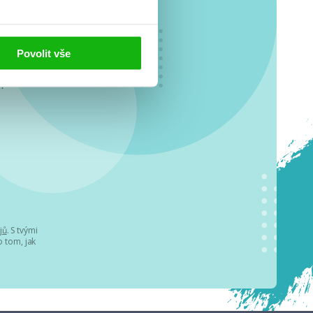
Povolit vše
o se
.
jů
. S tvými
 tom, jak