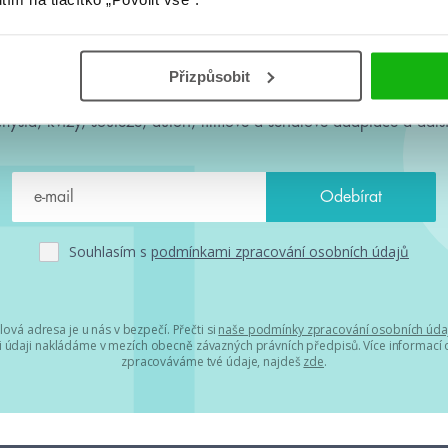
#HumbookNews
Přizpůsobit
 kolem #youngadult každý měsíc rovnou do mailu! Nové knihy, c
chystá, kvízy, soutěže, autoři, filmové a seriálové adaptace a další
Souhlasím s
podmínkami zpracování osobních údajů
lová adresa je u nás v bezpečí. Přečti si
naše podmínky zpracování osobních úda
 údaji nakládáme v mezích obecně závazných právních předpisů. Více informací o
zpracováváme tvé údaje, najdeš
zde
.