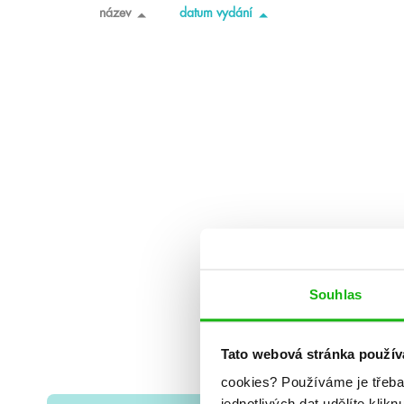
název
datum vydání
Souhlas
Tato webová stránka použív
cookies?
Používáme je třeba
jednotlivých dat udělíte klikn