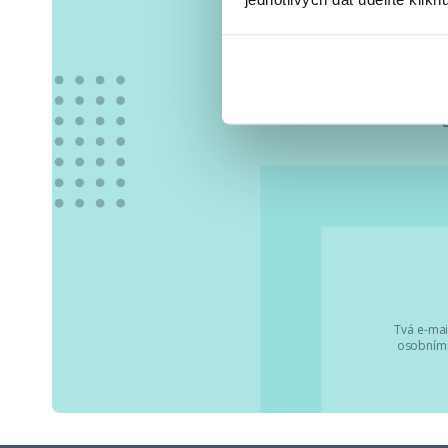
Vše
Tvá e-mai
osobními