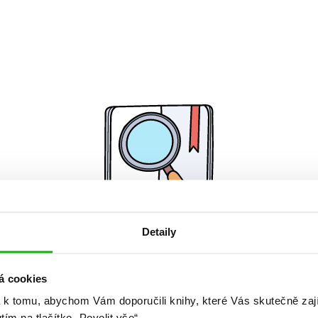
Detaily
Žádné knihy nenalezeny.
á cookies
 k tomu, abychom Vám doporučili knihy, které Vás skutečně zaj
utím na tlačítko „Povolit vše“.