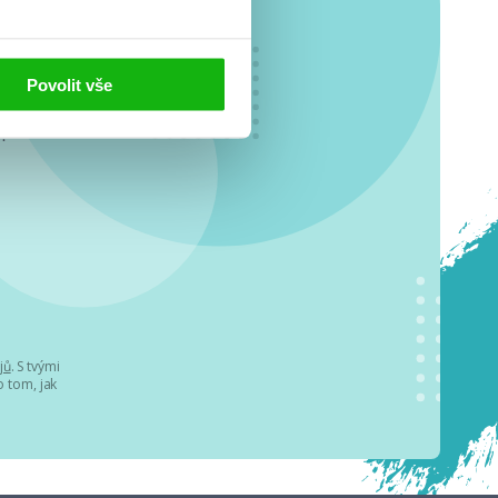
Povolit vše
o se
.
jů
. S tvými
 tom, jak