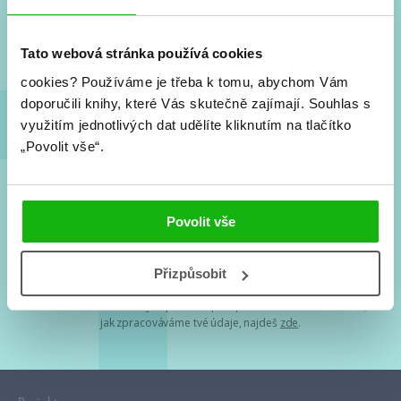
Nové knihy, co se chystá, kvízy, soutěže, autoři, filmové
a seriálové adaptace a další.
Tato webová stránka používá cookies
cookies?
Používáme je třeba k tomu, abychom Vám
doporučili knihy, které Vás skutečně zajímají.
Souhlas s
využitím jednotlivých dat udělíte kliknutím na tlačítko
„Povolit vše“.
Souhlasím s
podmínkami zpracování osobních údajů
Povolit vše
Tvá e-mailová adresa je u nás v bezpečí. Přečti si
naše podmínky
Přizpůsobit
zpracování osobních údajů
. S tvými osobními údaji nakládáme v
mezích obecně závazných právních předpisů. Více informací o tom,
jak zpracováváme tvé údaje, najdeš
zde
.