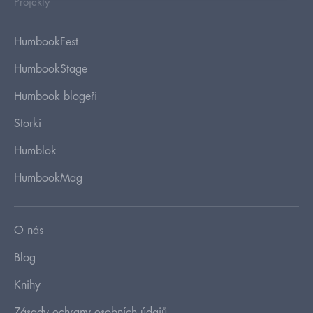
Projekty
HumbookFest
HumbookStage
Humbook blogeři
Storki
Humblok
HumbookMag
O nás
Blog
Knihy
Zásady ochrany osobních údajů