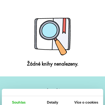
Žádné knihy nenalezeny.
#HumbookNews
Vše kolem #youngadult každý měsíc rovnou do mailu!
Souhlas
Detaily
Více o cookies