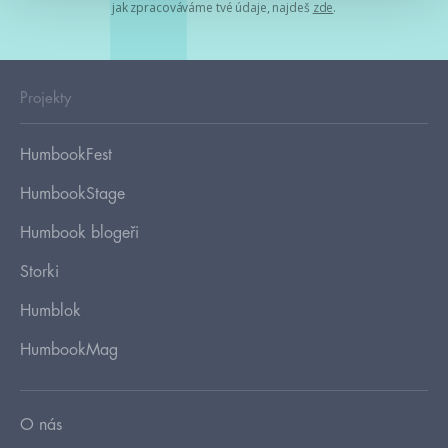
jak zpracováváme tvé údaje, najdeš
zde
.
Projekty
HumbookFest
HumbookStage
Humbook blogeři
Storki
Humblok
HumbookMag
O nás