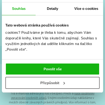
#HumbookNews
Souhlas
Detaily
Více o cookies
Vše kolem #youngadult každý měsíc rovnou do mailu!
Nové knihy, co se chystá, kvízy, soutěže, autoři, filmové
Tato webová stránka používá cookies
a seriálové adaptace a další.
cookies?
Používáme je třeba k tomu, abychom Vám
doporučili knihy, které Vás skutečně zajímají.
Souhlas s
využitím jednotlivých dat udělíte kliknutím na tlačítko
„Povolit vše“.
Povolit vše
Souhlasím s
podmínkami zpracování osobních údajů
Přizpůsobit
Tvá e-mailová adresa je u nás v bezpečí. Přečti si
naše podmínky
zpracování osobních údajů
. S tvými osobními údaji nakládáme v
mezích obecně závazných právních předpisů. Více informací o tom,