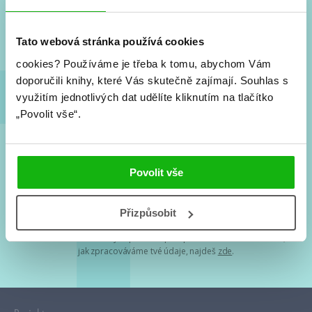
Nové knihy, co se chystá, kvízy, soutěže, autoři, filmové
a seriálové adaptace a další.
Tato webová stránka používá cookies
cookies?
Používáme je třeba k tomu, abychom Vám
doporučili knihy, které Vás skutečně zajímají.
Souhlas s
využitím jednotlivých dat udělíte kliknutím na tlačítko
„Povolit vše“.
Souhlasím s
podmínkami zpracování osobních údajů
Povolit vše
Tvá e-mailová adresa je u nás v bezpečí. Přečti si
naše podmínky
Přizpůsobit
zpracování osobních údajů
. S tvými osobními údaji nakládáme v
mezích obecně závazných právních předpisů. Více informací o tom,
jak zpracováváme tvé údaje, najdeš
zde
.