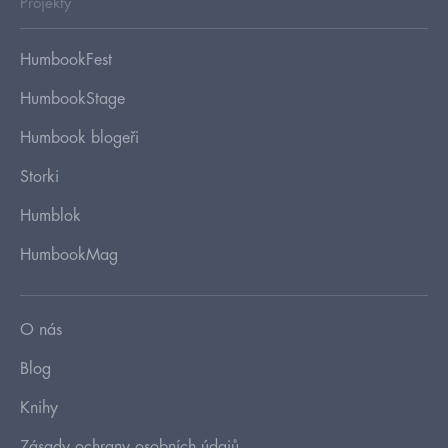
Projekty
HumbookFest
HumbookStage
Humbook blogeři
Storki
Humblok
HumbookMag
O nás
Blog
Knihy
Zásady ochrany osobních údajů