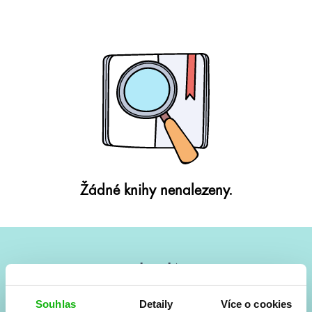
Žádné knihy nenalezeny.
#HumbookNews
Vše kolem #youngadult každý měsíc rovnou do mailu!
Souhlas
Detaily
Více o cookies