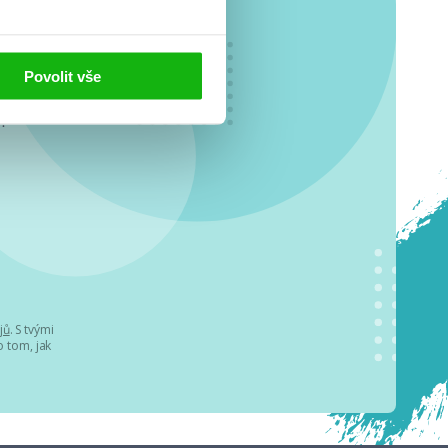
Povolit vše
o se
.
jů
. S tvými
 tom, jak