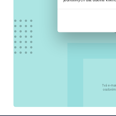
Vše
Tvá e-mai
osobními