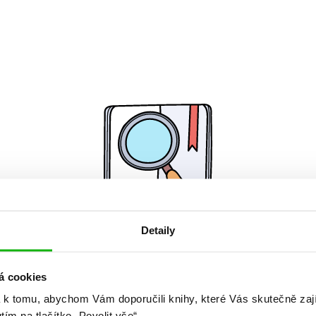
Detaily
Žádné knihy nenalezeny.
á cookies
 k tomu, abychom Vám doporučili knihy, které Vás skutečně zaj
utím na tlačítko „Povolit vše“.