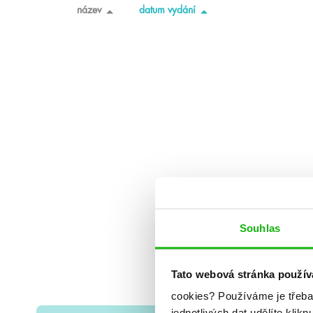
název
datum vydání
Souhlas
Tato webová stránka použív
cookies?
Používáme je třeba
jednotlivých dat udělíte klikn