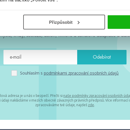
#HumbookNews
Přizpůsobit
 kolem #youngadult každý měsíc rovnou do mailu! Nové knihy, c
chystá, kvízy, soutěže, autoři, filmové a seriálové adaptace a další
Souhlasím s
podmínkami zpracování osobních údajů
lová adresa je u nás v bezpečí. Přečti si
naše podmínky zpracování osobních úda
 údaji nakládáme v mezích obecně závazných právních předpisů. Více informací o
zpracováváme tvé údaje, najdeš
zde
.