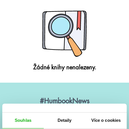
Žádné knihy nenalezeny.
#HumbookNews
Vše kolem #youngadult každý měsíc rovnou do mailu!
Nové knihy, co se chystá, kvízy, soutěže, autoři, filmové
Souhlas
Detaily
Více o cookies
a seriálové adaptace a další.