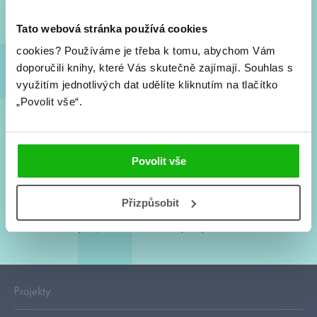
Tato webová stránka používá cookies
cookies?
Používáme je třeba k tomu, abychom Vám
doporučili knihy, které Vás skutečně zajímají.
Souhlas s
využitím jednotlivých dat udělíte kliknutím na tlačítko
„Povolit vše“.
Souhlasím s
podmínkami zpracování osobních údajů
Povolit vše
Tvá e-mailová adresa je u nás v bezpečí. Přečti si
naše podmínky
zpracování osobních údajů
. S tvými osobními údaji nakládáme v
Přizpůsobit
mezích obecně závazných právních předpisů. Více informací o tom,
jak zpracováváme tvé údaje, najdeš
zde
.
Projekty