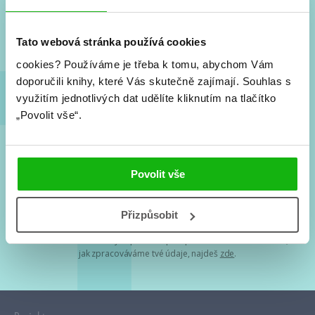
Nové knihy, co se chystá, kvízy, soutěže, autoři, filmové
a seriálové adaptace a další.
Tato webová stránka používá cookies
cookies?
Používáme je třeba k tomu, abychom Vám
doporučili knihy, které Vás skutečně zajímají.
Souhlas s
využitím jednotlivých dat udělíte kliknutím na tlačítko
„Povolit vše“.
Souhlasím s
podmínkami zpracování osobních údajů
Povolit vše
Tvá e-mailová adresa je u nás v bezpečí. Přečti si
naše podmínky
Přizpůsobit
zpracování osobních údajů
. S tvými osobními údaji nakládáme v
mezích obecně závazných právních předpisů. Více informací o tom,
jak zpracováváme tvé údaje, najdeš
zde
.