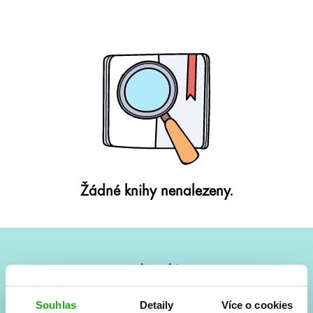
Žádné knihy nenalezeny.
#HumbookNews
Vše kolem #youngadult každý měsíc rovnou do mailu!
Souhlas
Detaily
Více o cookies