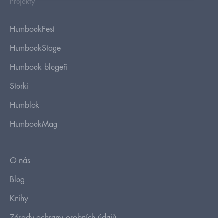
Projekty
HumbookFest
HumbookStage
Humbook blogeři
Storki
Humblok
HumbookMag
O nás
Blog
Knihy
Zásady ochrany osobních údajů