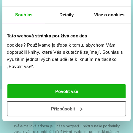
Souhlas
Detaily
Více o cookies
#HumbookNews
Vše kolem #youngadult každý měsíc rovnou do mailu!
Tato webová stránka používá cookies
Nové knihy, co se chystá, kvízy, soutěže, autoři, filmové
a seriálové adaptace a další.
cookies?
Používáme je třeba k tomu, abychom Vám
doporučili knihy, které Vás skutečně zajímají.
Souhlas s
využitím jednotlivých dat udělíte kliknutím na tlačítko
„Povolit vše“.
Povolit vše
Souhlasím s
podmínkami zpracování osobních údajů
Přizpůsobit
Tvá e-mailová adresa je u nás v bezpečí. Přečti si
naše podmínky
zpracování osobních údajů
. S tvými osobními údaji nakládáme v