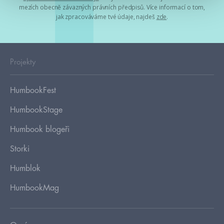
mezích obecně závazných právních předpisů. Více informací o tom,
jak zpracováváme tvé údaje, najdeš
zde
.
Projekty
HumbookFest
HumbookStage
Humbook blogeři
Storki
Humblok
HumbookMag