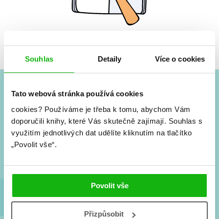
Žádné knihy nenalezeny.
Souhlas
Detaily
Více o cookies
Tato webová stránka používá cookies
#HumbookNews
cookies?
Používáme je třeba k tomu, abychom Vám
doporučili knihy, které Vás skutečně zajímají.
Souhlas s
Vše kolem #youngadult každý měsíc rovnou do mailu!
Nové knihy, co se chystá, kvízy, soutěže, autoři, filmové
využitím jednotlivých dat udělíte kliknutím na tlačítko
a seriálové adaptace a další.
„Povolit vše“.
Povolit vše
Přizpůsobit