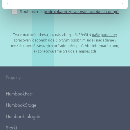
Souhlasím s
podmínkami zpracování osobních údajů
Tvá e-mailová adresa je u nás v bezpečí. Přečti si
naše podmínky
zpracování osobních údajů
. S tvými osobními údaji nakládáme v
mezích obecně závazných právních předpisů. Více informací o tom,
jak zpracováváme tvé údaje, najdeš
zde
.
Projekty
HumbookFest
HumbookStage
Humbook blogeři
Storki