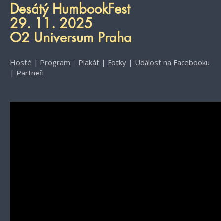
Desátý HumbookFest
29. 11. 2025
O2 Universum Praha
Hosté
|
Program
|
Plakát
|
Fotky
|
Událost na Facebooku
|
Partneři