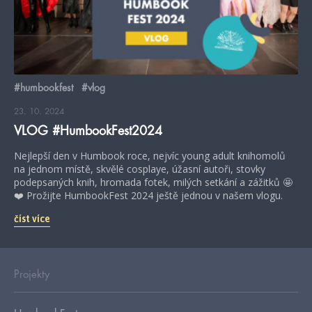
#humbookfest
#vlog
23. 10. 2024
VLOG #HumbookFest2024
Nejlepší den v Humbook roce, nejvíc young adult knihomolů
na jednom místě, skvělé cosplaye, úžasní autoři, stovky
podepsaných knih, hromada fotek, milých setkání a zážitků 🤩
❤️ Prožijte HumbookFest 2024 ještě jednou v našem vlogu.
číst více
Projekty