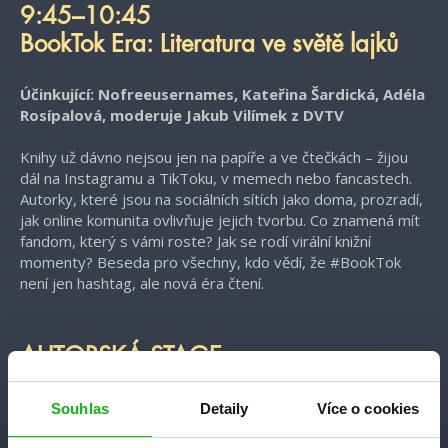
9:45–10:45
BookTok Era: Literatura ve světě lajků
Účinkující: Nofreeusernames
,
Kateřina Šardická
,
Adéla
Rosípalová
, moderuje Jakub Vilímek z DVTV
Knihy už dávno nejsou jen na papíře a ve čtečkách – žijou
dál na Instagramu a TikToku, v memech nebo fancastech.
Autorky, které jsou na sociálních sítích jako doma, prozradí,
jak online komunita ovlivňuje jejich tvorbu. Co znamená mít
fandom, který s vámi roste? Jak se rodí virální knižní
momenty? Beseda pro všechny, kdo vědí, že #BookTok
není jen hashtag, ale nová éra čtení.
AUTORSKÁ STAGE
Souhlas
Detaily
Více o cookies
KREATIVNÍ ZÓNA