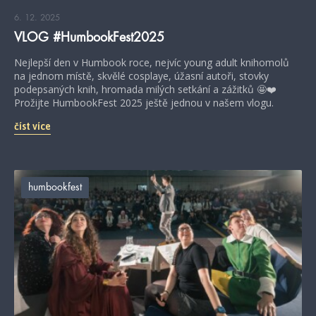
6. 12. 2025
VLOG #HumbookFest2025
Nejlepší den v Humbook roce, nejvíc young adult knihomolů
na jednom místě, skvělé cosplaye, úžasní autoři, stovky
podepsaných knih, hromada milých setkání a zážitků 🤩❤️
Prožijte HumbookFest 2025 ještě jednou v našem vlogu.
číst více
humbookfest