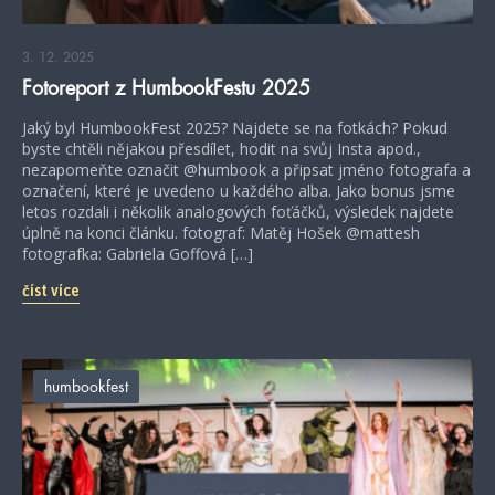
3. 12. 2025
Fotoreport z HumbookFestu 2025
Jaký byl HumbookFest 2025? Najdete se na fotkách? Pokud
byste chtěli nějakou přesdílet, hodit na svůj Insta apod.,
nezapomeňte označit @humbook a připsat jméno fotografa a
označení, které je uvedeno u každého alba. Jako bonus jsme
letos rozdali i několik analogových foťáčků, výsledek najdete
úplně na konci článku. fotograf: Matěj Hošek @mattesh
fotografka: Gabriela Goffová […]
číst více
humbookfest