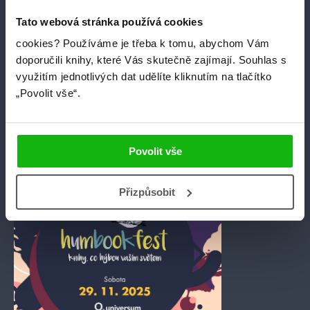
Tato webová stránka používá cookies
AUTOGRAMIÁDY
cookies?
Používáme je třeba k tomu, abychom Vám
doporučili knihy, které Vás skutečně zajímají.
Souhlas s
využitím jednotlivých dat udělíte kliknutím na tlačítko
Plakát
„Povolit vše“.
Povolit vše
Přizpůsobit