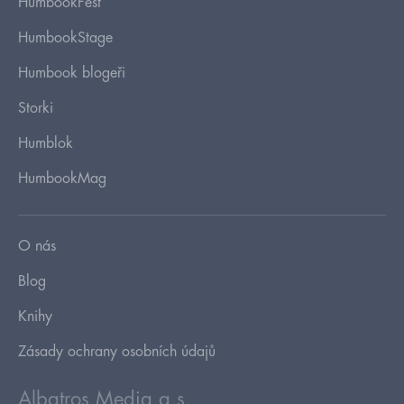
HumbookFest
HumbookStage
Humbook blogeři
Storki
Humblok
HumbookMag
O nás
Blog
Knihy
Zásady ochrany osobních údajů
Albatros Media a.s.