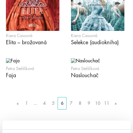
Kiera Cassová
Kiera Cassová
Elita – brožovaná
Selekce (audiokniha)
Petra Stehlíková
Petra Stehlíková
Faja
Naslouchač
«
1
...
4
5
6
7
8
9
10
11
»
Kategorie