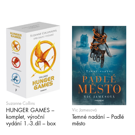
Suzanne Collins
HUNGER GAMES –
Vic Jamesová
komplet, výroční
Temné nadání – Padlé
vydání 1.-3.díl – box
město