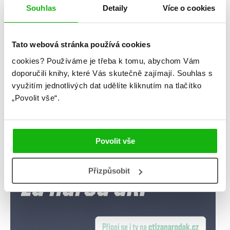
Souhlas
Detaily
Více o cookies
blog
citáty
humbookfest
knihomoloviny
kvízy
podcast
Tato webová stránka používá cookies
rozhovory
stahuj
storki
cookies?
Používáme je třeba k tomu, abychom Vám
doporučili knihy, které Vás skutečně zajímají.
Souhlas s
videa
žebříčky
využitím jednotlivých dat udělíte kliknutím na tlačítko
„Povolit vše“.
Povolit vše
Přizpůsobit