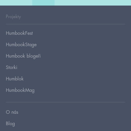
Projekty
HumbookFest
HumbookStage
Humbook blogeři
Storki
Humblok
HumbookMag
O nás
Blog