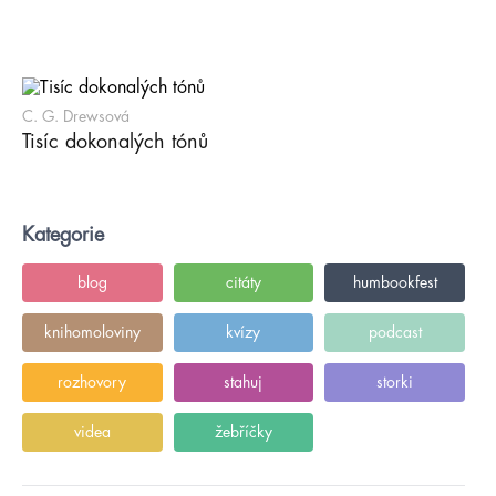
C. G. Drewsová
Tisíc dokonalých tónů
Kategorie
blog
citáty
humbookfest
knihomoloviny
kvízy
podcast
rozhovory
stahuj
storki
videa
žebříčky