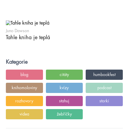
Juno Dawson
Tahle kniha je teplá
Kategorie
blog
citáty
humbookfest
knihomoloviny
kvízy
podcast
rozhovory
stahuj
storki
videa
žebříčky