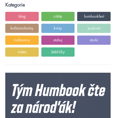
Kategorie
blog
citáty
humbookfest
knihomoloviny
kvízy
podcast
rozhovory
stahuj
storki
videa
žebříčky