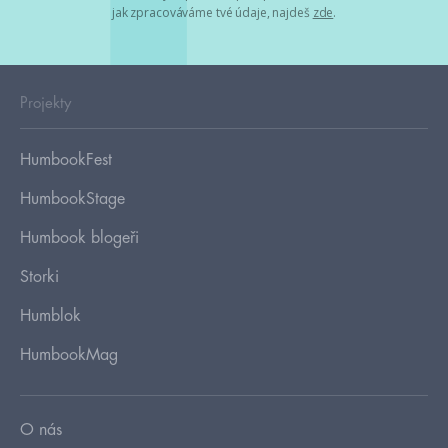
jak zpracováváme tvé údaje, najdeš
zde
.
Projekty
HumbookFest
HumbookStage
Humbook blogeři
Storki
Humblok
HumbookMag
O nás