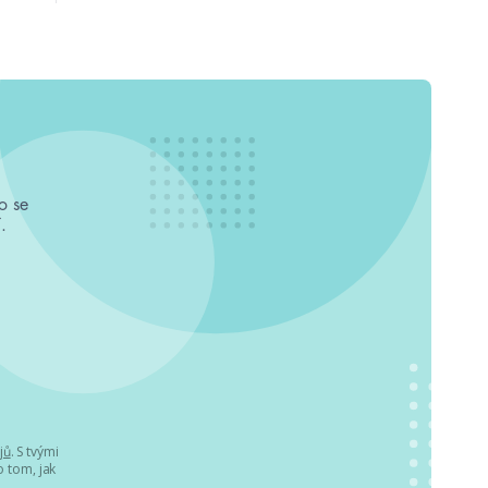
o se
.
jů
. S tvými
 tom, jak