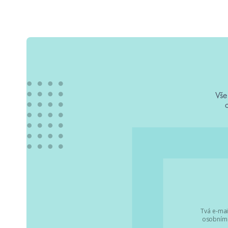
Vše
Tvá e-mai
osobními