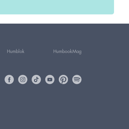
Humblok
HumbookMag