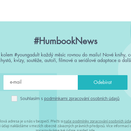
#HumbookNews
 kolem #youngadult každý měsíc rovnou do mailu! Nové knihy, c
chystá, kvízy, soutěže, autoři, filmové a seriálové adaptace a další
Souhlasím s
podmínkami zpracování osobních údajů
lová adresa je u nás v bezpečí. Přečti si
naše podmínky zpracování osobních úda
 údaji nakládáme v mezích obecně závazných právních předpisů. Více informací o
zpracováváme tvé údaje, najdeš
zde
.