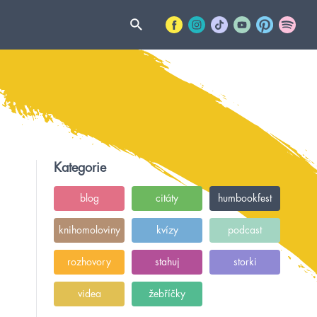
Kategorie
blog
citáty
humbookfest
knihomoloviny
kvízy
podcast
rozhovory
stahuj
storki
videa
žebříčky