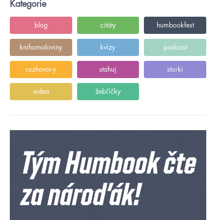
Kategorie
blog
citáty
humbookfest
knihomoloviny
kvízy
podcast
rozhovory
stahuj
storki
videa
žebříčky