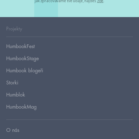
jak zpracováváme tvé údaje, najdeš
zde
.
Projekty
HumbookFest
HumbookStage
Humbook blogeři
Storki
Humblok
HumbookMag
O nás