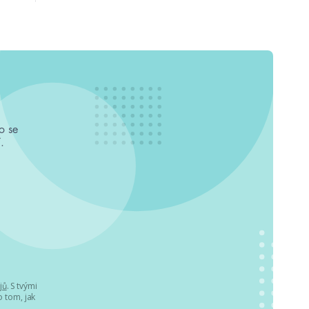
o se
.
jů
. S tvými
 tom, jak