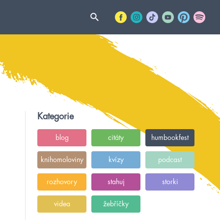
Kategorie
blog
citáty
humbookfest
knihomoloviny
kvízy
podcast
rozhovory
stahuj
storki
videa
žebříčky