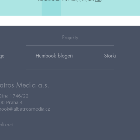
Projekty
ge
Humbook blogeři
Storki
atros Media a.s.
větna 1746/22
00 Praha 4
ook@albatrosmedia.cz
plikací