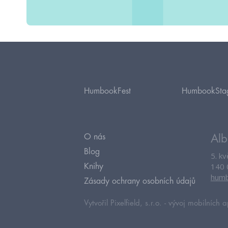
HumbookFest
HumbookSta
O nás
Alb
Blog
5. k
140 
Knihy
humb
Zásady ochrany osobních údajů
Vytvořil Pixelfield, s.r.o. -
vývoj mobilních a