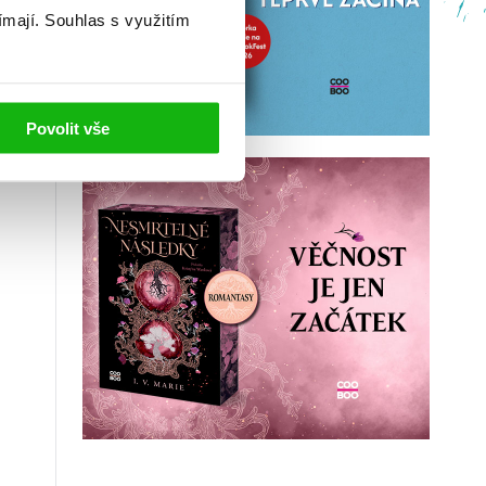
ímají.
Souhlas s využitím
Povolit vše