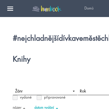
Domů
#nejchladnějšídívkaveměstěch
Knihy
Žánr
Rok
vydané
připravované
název
datum vydání