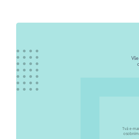
Vše
Tvá e-mai
osobními