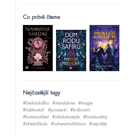
Co právě čteme
Nejčastější tagy
#českáobálka
#standalone
#magie
#češtíautoři
#prostarší
#království
#humbookfest
#oláskutunejde
#humbooktip
#středníškola
#odnenávistiklásce
#nejcitáty