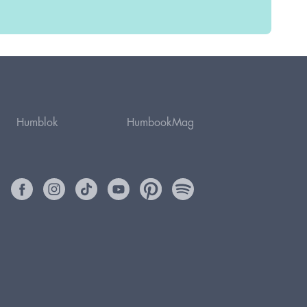
Humblok
HumbookMag