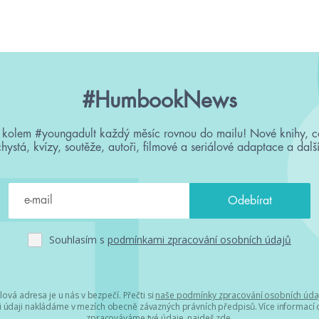
#HumbookNews
 kolem #youngadult každý měsíc rovnou do mailu! Nové knihy, c
chystá, kvízy, soutěže, autoři, filmové a seriálové adaptace a další
Souhlasím s
podmínkami zpracování osobních údajů
lová adresa je u nás v bezpečí. Přečti si
naše podmínky zpracování osobních úda
 údaji nakládáme v mezích obecně závazných právních předpisů. Více informací o
zpracováváme tvé údaje, najdeš
zde
.