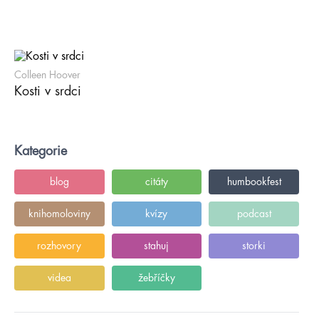
Colleen Hoover
Kosti v srdci
Kategorie
blog
citáty
humbookfest
knihomoloviny
kvízy
podcast
rozhovory
stahuj
storki
videa
žebříčky