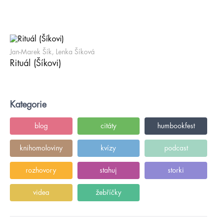
Jan-Marek Šík, Lenka Šíková
Rituál (Šíkovi)
Kategorie
blog
citáty
humbookfest
knihomoloviny
kvízy
podcast
rozhovory
stahuj
storki
videa
žebříčky