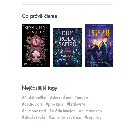
Co právě čteme
Nejčastější tagy
#českáobálka
#standalone
#magie
#češtíautoři
#prostarší
#království
#humbookfest
#oláskutunejde
#humbooktip
#středníškola
#odnenávistiklásce
#nejcitáty