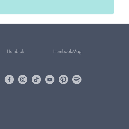
Humblok
HumbookMag