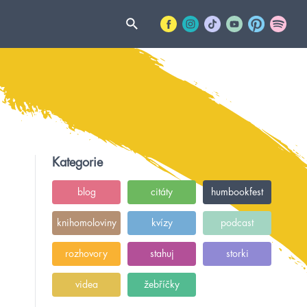
Kategorie
blog
citáty
humbookfest
knihomoloviny
kvízy
podcast
rozhovory
stahuj
storki
videa
žebříčky