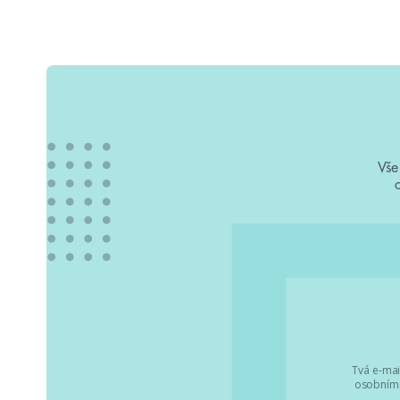
Vše
Tvá e-mai
osobními