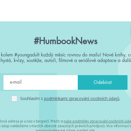
#HumbookNews
 kolem #youngadult každý měsíc rovnou do mailu! Nové knihy, c
chystá, kvízy, soutěže, autoři, filmové a seriálové adaptace a další
Souhlasím s
podmínkami zpracování osobních údajů
lová adresa je u nás v bezpečí. Přečti si
naše podmínky zpracování osobních úda
 údaji nakládáme v mezích obecně závazných právních předpisů. Více informací o
zpracováváme tvé údaje, najdeš
zde
.