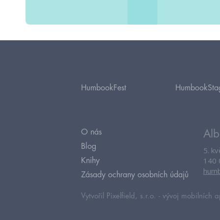
HumbookFest
HumbookSta
O nás
Alb
Blog
5. k
140 
Knihy
humb
Zásady ochrany osobních údajů
Vytvořil Pixelfield, s.r.o. -
vývoj mobilních a