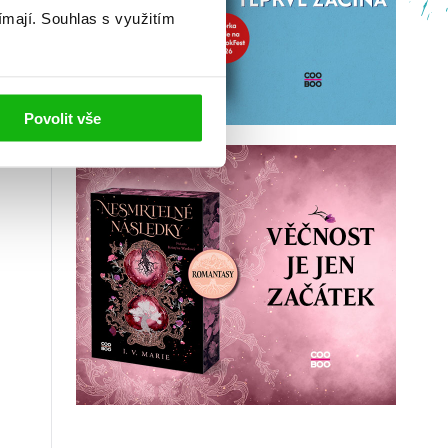
ímají.
Souhlas s využitím
Povolit vše