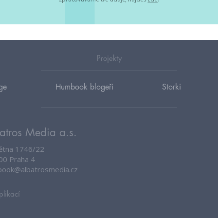
Projekty
ge
Humbook blogeři
Storki
atros Media a.s.
větna 1746/22
00 Praha 4
ook@albatrosmedia.cz
plikací