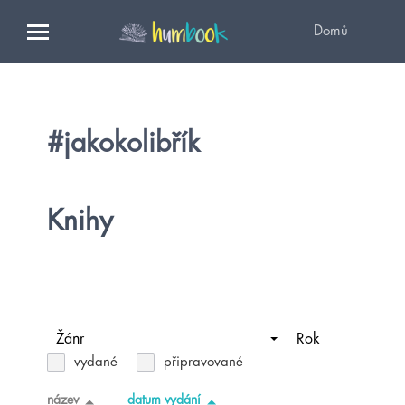
Domů
#jakokolibřík
Knihy
Žánr
Rok
vydané
připravované
název
datum vydání