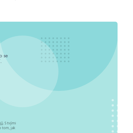
o se
.
jů
. S tvými
 tom, jak