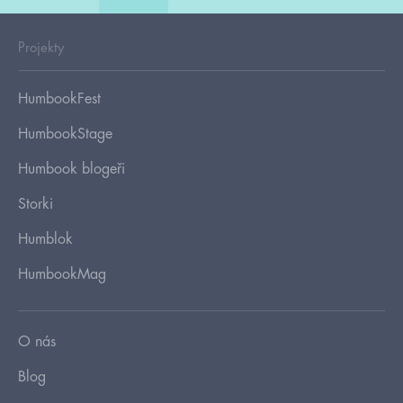
Projekty
HumbookFest
HumbookStage
Humbook blogeři
Storki
Humblok
HumbookMag
O nás
Blog