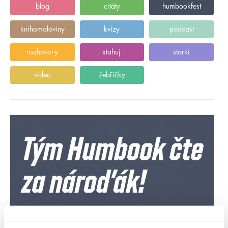
blog
citáty
humbookfest
knihomoloviny
kvízy
podcast
rozhovory
stahuj
storki
videa
žebříčky