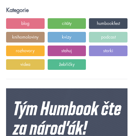
Kategorie
blog
citáty
humbookfest
knihomoloviny
kvízy
podcast
rozhovory
stahuj
storki
videa
žebříčky