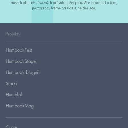
mezích obecně závazných právních předpisů. Více informací o tom,
jak zpracováváme tvé údaje, najdeš
zde
.
Projekty
HumbookFest
HumbookStage
Humbook blogeři
Storki
Humblok
HumbookMag
O nás