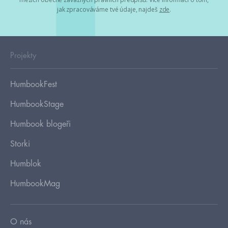
jak zpracováváme tvé údaje, najdeš
zde
.
Projekty
HumbookFest
HumbookStage
Humbook blogeři
Storki
Humblok
HumbookMag
O nás