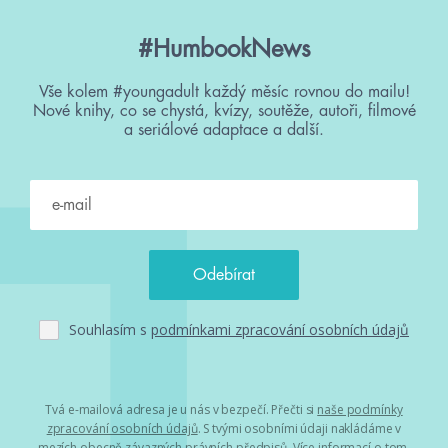
#HumbookNews
Vše kolem #youngadult každý měsíc rovnou do mailu!
Nové knihy, co se chystá, kvízy, soutěže, autoři, filmové
a seriálové adaptace a další.
Souhlasím s
podmínkami zpracování osobních údajů
Tvá e-mailová adresa je u nás v bezpečí. Přečti si
naše podmínky
zpracování osobních údajů
. S tvými osobními údaji nakládáme v
mezích obecně závazných právních předpisů. Více informací o tom,