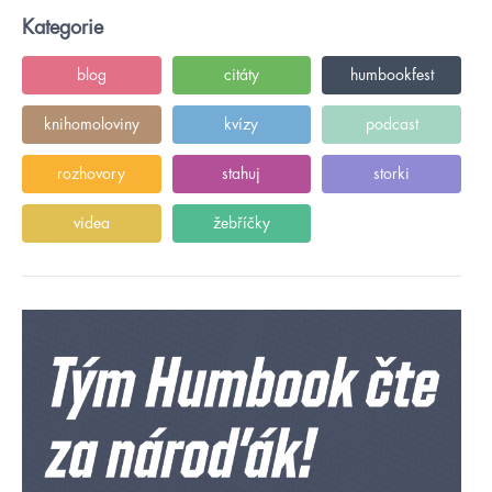
Kategorie
blog
citáty
humbookfest
knihomoloviny
kvízy
podcast
rozhovory
stahuj
storki
videa
žebříčky