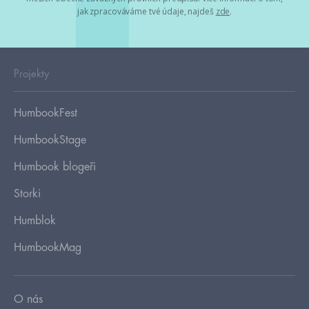
jak zpracováváme tvé údaje, najdeš
zde
.
Projekty
HumbookFest
HumbookStage
Humbook blogeři
Storki
Humblok
HumbookMag
O nás