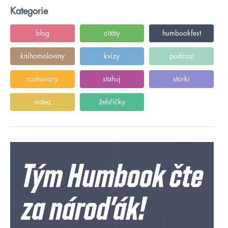
Kategorie
blog
citáty
humbookfest
knihomoloviny
kvízy
podcast
rozhovory
stahuj
storki
videa
žebříčky