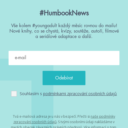
#HumbookNews
Vše kolem #youngadult každý měsíc rovnou do mailu!
Nové knihy, co se chystá, kvízy, soutěže, autoři, filmové
a seriálové adaptace a další.
Souhlasím s
podmínkami zpracování osobních údajů
Tvá e-mailová adresa je u nás v bezpečí. Přečti si
naše podmínky
zpracování osobních údajů
. S tvými osobními údaji nakládáme v
mezích obecně závazných právních předpisů. Více informací o tom,