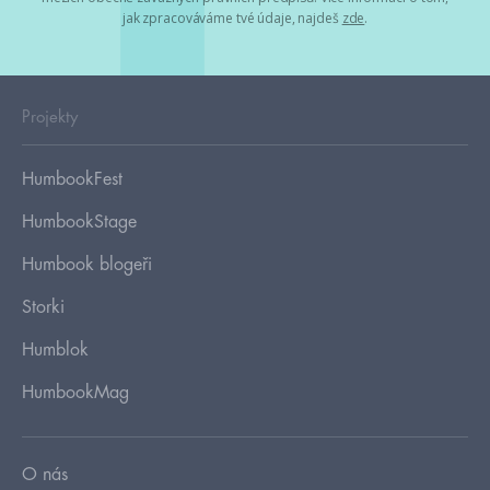
jak zpracováváme tvé údaje, najdeš
zde
.
Projekty
HumbookFest
HumbookStage
Humbook blogeři
Storki
Humblok
HumbookMag
O nás