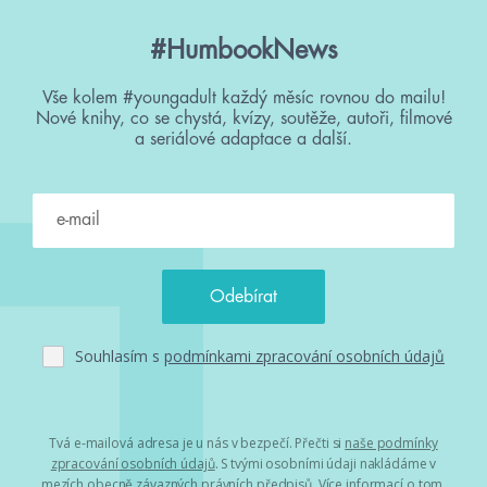
#HumbookNews
Vše kolem #youngadult každý měsíc rovnou do mailu!
Nové knihy, co se chystá, kvízy, soutěže, autoři, filmové
a seriálové adaptace a další.
Souhlasím s
podmínkami zpracování osobních údajů
Tvá e-mailová adresa je u nás v bezpečí. Přečti si
naše podmínky
zpracování osobních údajů
. S tvými osobními údaji nakládáme v
mezích obecně závazných právních předpisů. Více informací o tom,