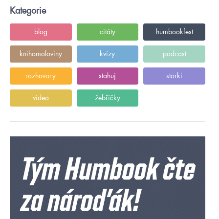
Kategorie
blog
citáty
humbookfest
knihomoloviny
kvízy
podcast
rozhovory
stahuj
storki
videa
žebříčky