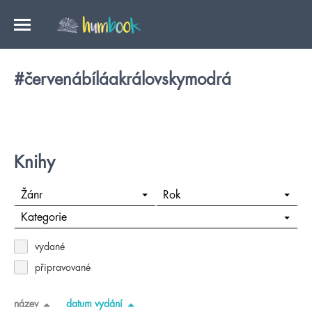
#červenábíláakrálovskymodrá
Knihy
Žánr
Rok
Kategorie
vydané
připravované
název
datum vydání