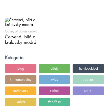
Casey McQuistonová
Červená, bílá a
královsky modrá
Kategorie
blog
citáty
humbookfest
knihomoloviny
kvízy
podcast
rozhovory
stahuj
storki
videa
žebříčky