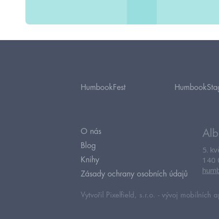
HumbookFest
HumbookSta
O nás
Alb
Blog
5. k
140 
Knihy
humb
Zásady ochrany osobních údajů
Vytvořil Pixelfield, s.r.o. -
vývoj mobilních a