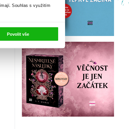
ímají.
Souhlas s využitím
Povolit vše