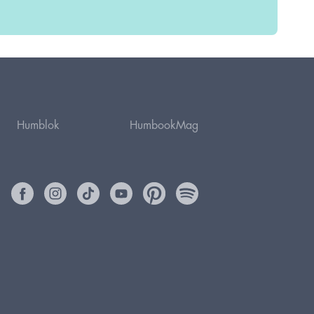
Humblok
HumbookMag