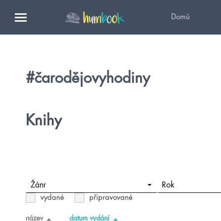
Domů
#čarodějovyhodiny
Knihy
Žánr
Rok
vydané
připravované
název
datum vydání