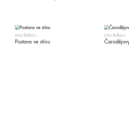
John Bellairs
John Bellairs
Postava ve stínu
Čarodějov