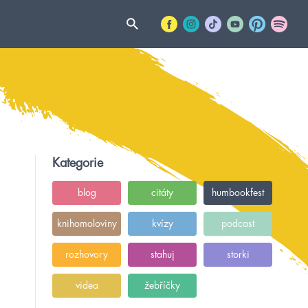
Kategorie
blog
citáty
humbookfest
knihomoloviny
kvízy
podcast
rozhovory
stahuj
storki
videa
žebříčky