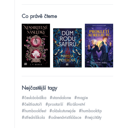
Co právě čteme
Nejčastější tagy
#českáobálka
#standalone
#magie
#češtíautoři
#prostarší
#království
#humbookfest
#oláskutunejde
#humbooktip
#středníškola
#odnenávistiklásce
#nejcitáty