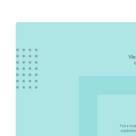
Vše
Tvá e-mai
osobními