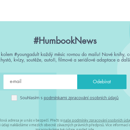
#HumbookNews
 kolem #youngadult každý měsíc rovnou do mailu! Nové knihy, c
chystá, kvízy, soutěže, autoři, filmové a seriálové adaptace a další
Souhlasím s
podmínkami zpracování osobních údajů
lová adresa je u nás v bezpečí. Přečti si
naše podmínky zpracování osobních úda
 údaji nakládáme v mezích obecně závazných právních předpisů. Více informací o
zpracováváme tvé údaje, najdeš
zde
.