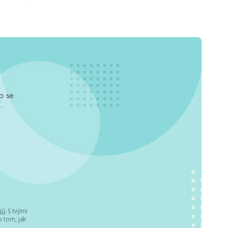
o se
.
jů
. S tvými
 tom, jak