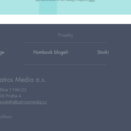
Projekty
ge
Humbook blogeři
Storki
atros Media a.s.
větna 1746/22
00 Praha 4
ook@albatrosmedia.cz
plikací