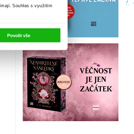
ímají.
Souhlas s využitím
Povolit vše