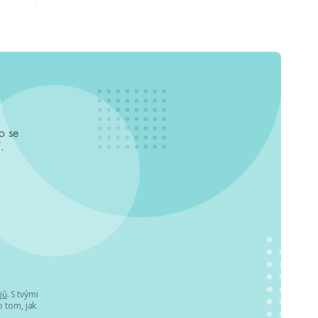
o se
.
jů
. S tvými
 tom, jak