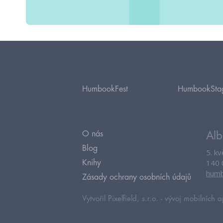
HumbookFest
HumbookSta
O nás
Alb
Blog
5. k
140 
Knihy
humb
Zásady ochrany osobních údajů
Vytvořil Pixelfield, s.r.o. -
vývoj mobilních a