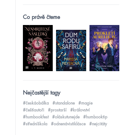
Co právě čteme
Nejčastější tagy
#českáobálka
#standalone
#magie
#češtíautoři
#prostarší
#království
#humbookfest
#oláskutunejde
#humbooktip
#středníškola
#odnenávistiklásce
#nejcitáty