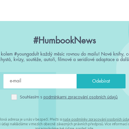
#HumbookNews
 kolem #youngadult každý měsíc rovnou do mailu! Nové knihy, c
chystá, kvízy, soutěže, autoři, filmové a seriálové adaptace a další
Souhlasím s
podmínkami zpracování osobních údajů
lová adresa je u nás v bezpečí. Přečti si
naše podmínky zpracování osobních úda
 údaji nakládáme v mezích obecně závazných právních předpisů. Více informací o
zpracováváme tvé údaje, najdeš
zde
.