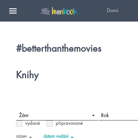
Domů
#betterthanthemovies
Knihy
Žánr
Rok
vydané
připravované
název
datum vydání