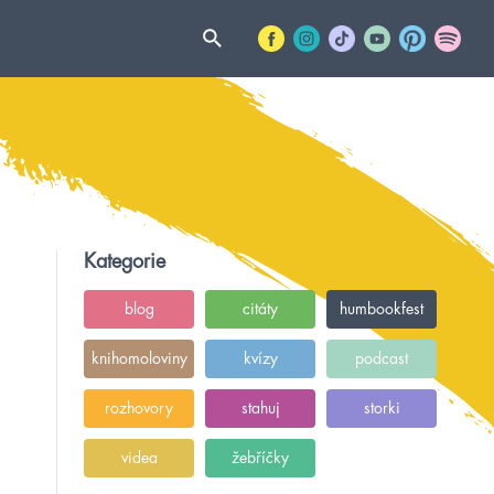
Kategorie
blog
citáty
humbookfest
knihomoloviny
kvízy
podcast
rozhovory
stahuj
storki
videa
žebříčky