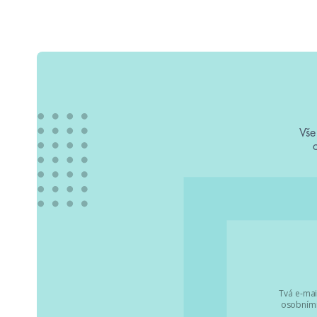
Vše
Tvá e-mai
osobními