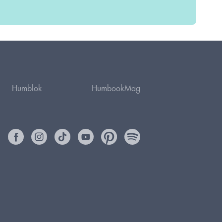
Humblok
HumbookMag