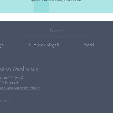
Projekty
ge
Humbook blogeři
Storki
atros Media a.s.
větna 1746/22
00 Praha 4
ook@albatrosmedia.cz
plikací