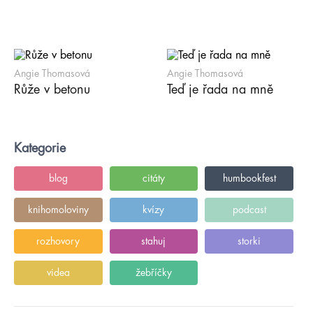
Angie Thomasová
Angie Thomasová
Růže v betonu
Teď je řada na mně
Kategorie
blog
citáty
humbookfest
knihomoloviny
kvízy
podcast
rozhovory
stahuj
storki
videa
žebříčky