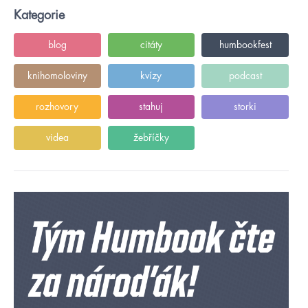
Kategorie
blog
citáty
humbookfest
knihomoloviny
kvízy
podcast
rozhovory
stahuj
storki
videa
žebříčky