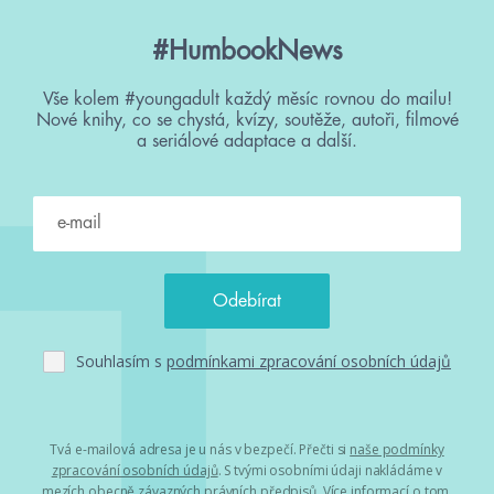
#HumbookNews
Vše kolem #youngadult každý měsíc rovnou do mailu!
Nové knihy, co se chystá, kvízy, soutěže, autoři, filmové
a seriálové adaptace a další.
Souhlasím s
podmínkami zpracování osobních údajů
Tvá e-mailová adresa je u nás v bezpečí. Přečti si
naše podmínky
zpracování osobních údajů
. S tvými osobními údaji nakládáme v
mezích obecně závazných právních předpisů. Více informací o tom,