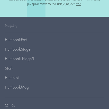
jak zpracováváme tvé údaje, najdeš
zde
.
Projekty
HumbookFest
HumbookStage
Humbook blogeři
Storki
Humblok
HumbookMag
O nás