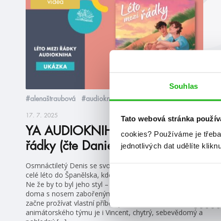
videa
Souhlas
#alenaštraubová
#audioknihy
17. 7. 2025
Tato webová stránka použív
YA AUDIOKNIHY Léto mezi
cookies?
Používáme je třeba
řádky (čte Daniel Krejčík)
jednotlivých dat udělíte klikn
Osmnáctiletý Denis se svou přítelkyní Vendy odjíždí na
celé léto do Španělska, kde má působit jako animátor.
Ne že by to byl jeho styl – nejraději by prázdniny strávil
doma s nosem zabořeným do knihy. Místo toho však
začne prožívat vlastní příběh jako z románu. Členem
animátorského týmu je i Vincent, chytrý, sebevědomý a