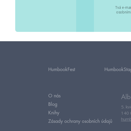
Tvá e-mai
osobními
HumbookFest
HumbookSta
O nás
Alb
Blog
5. k
140 
Knihy
humb
Zásady ochrany osobních údajů