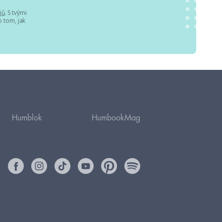
jů
. S tvými
 tom, jak
Humblok
HumbookMag