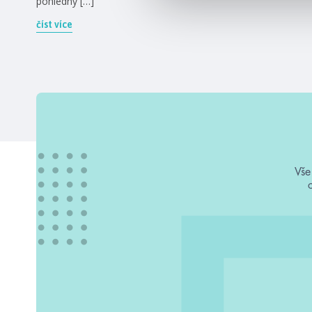
pohledný […]
číst více
Vše