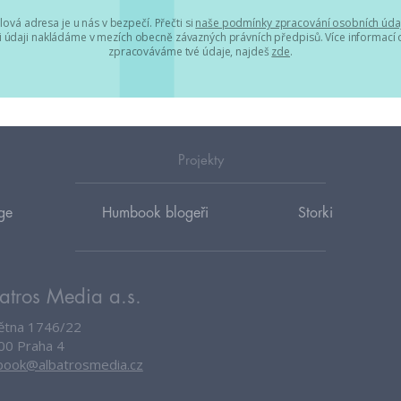
lová adresa je u nás v bezpečí. Přečti si
naše podmínky zpracování osobních úda
 údaji nakládáme v mezích obecně závazných právních předpisů. Více informací o
zpracováváme tvé údaje, najdeš
zde
.
Projekty
ge
Humbook blogeři
Storki
atros Media a.s.
větna 1746/22
00 Praha 4
ook@albatrosmedia.cz