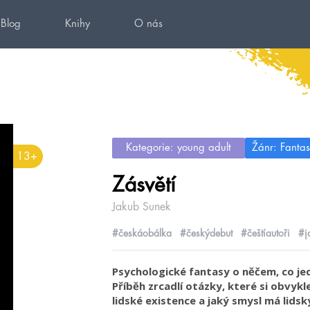
Blog
Knihy
O nás
Kategorie: young adult
Žánr: Fantas
13+
Zásvětí
Jakub Sunek
#českáobálka
#českýdebut
#češtíautoři
#j
Psychologické fantasy o něčem, co jed
Příběh zrcadlí otázky, které si obvykle
lidské existence a jaký smysl má lidsk