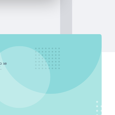
o se
.