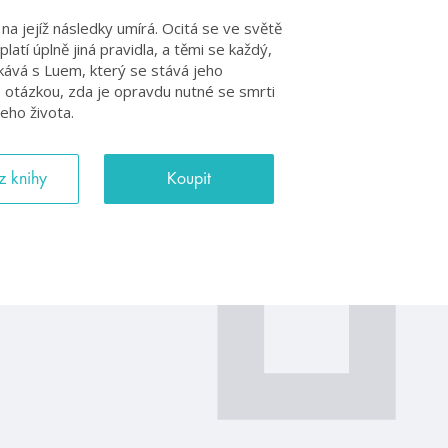
na jejíž následky umírá. Ocitá se ve světě
atí úplně jiná pravidla, a těmi se každý,
tkává s Luem, který se stává jeho
s otázkou, zda je opravdu nutné se smrti
eho života.
z knihy
Koupit