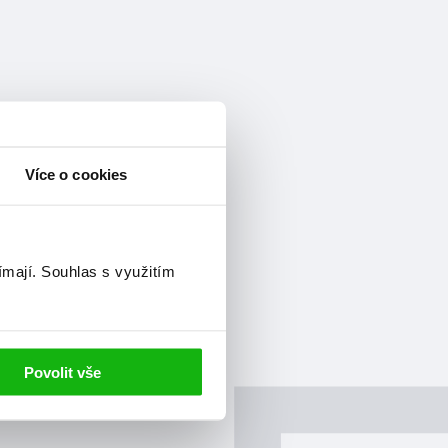
Více o cookies
ímají.
Souhlas s využitím
Povolit vše