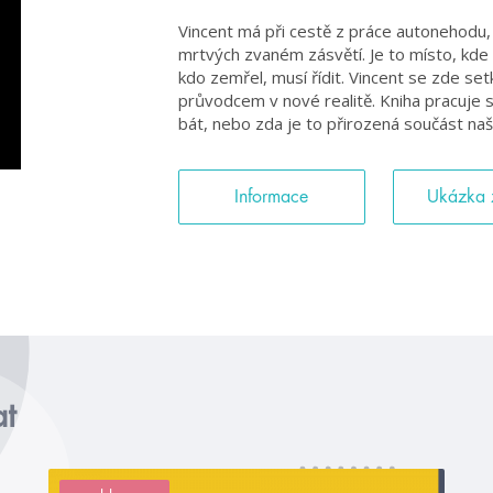
Vincent má při cestě z práce autonehodu, 
mrtvých zvaném zásvětí. Je to místo, kde pl
kdo zemřel, musí řídit. Vincent se zde se
průvodcem v nové realitě. Kniha pracuje 
bát, nebo zda je to přirozená součást naš
Informace
Ukázka 
at