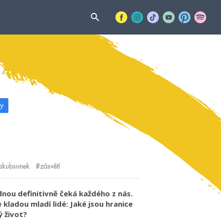
y
akubsunek
#zásvětí
nou definitivně čeká každého z nás.
 kladou mladí lidé: Jaké jsou hranice
ý život?