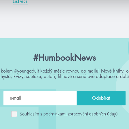
číst více
#HumbookNews
 kolem #youngadult každý měsíc rovnou do mailu! Nové knihy, c
chystá, kvízy, soutěže, autoři, filmové a seriálové adaptace a další
Souhlasím s
podmínkami zpracování osobních údajů