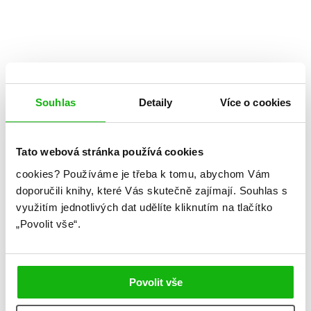
Souhlas
Detaily
Více o cookies
Tato webová stránka používá cookies
cookies?
Používáme je třeba k tomu, abychom Vám
doporučili knihy, které Vás skutečně zajímají.
Souhlas s
využitím jednotlivých dat udělíte kliknutím na tlačítko
Naomi Noviková
„Povolit vše“.
Ve stínu Hvozdu
Kategorie: young adult
Povolit vše
Žánr: Retelling