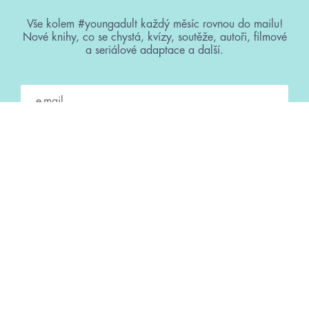
Vše kolem #youngadult každý měsíc rovnou do mailu!
Nové knihy, co se chystá, kvízy, soutěže, autoři, filmové
a seriálové adaptace a další.
Souhlasím s
podmínkami zpracování osobních údajů
Tvá e-mailová adresa je u nás v bezpečí. Přečti si
naše podmínky
zpracování osobních údajů
. S tvými osobními údaji nakládáme v
mezích obecně závazných právních předpisů. Více informací o tom,
jak zpracováváme tvé údaje, najdeš
zde
.