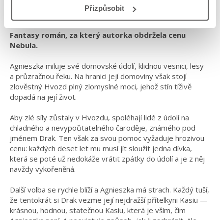
Přizpůsobit
#českáobálka
#naominovik
#vestínuhvozdu
Fantasy román, za který autorka obdržela cenu
Nebula.
Agnieszka miluje své domovské údolí, klidnou vesnici, lesy
a průzračnou řeku. Na hranici její domoviny však stojí
zlověstný Hvozd plný zlomyslné moci, jehož stín tíživě
dopadá na její život.
Aby zlé síly zůstaly v Hvozdu, spoléhají lidé z údolí na
chladného a nevypočitatelného čaroděje, známého pod
jménem Drak. Ten však za svou pomoc vyžaduje hrozivou
cenu: každých deset let mu musí jít sloužit jedna dívka,
která se poté už nedokáže vrátit zpátky do údolí a je z něj
navždy vykořeněná.
Další volba se rychle blíží a Agnieszka má strach. Každý tuší,
že tentokrát si Drak vezme její nejdražší přítelkyni Kasiu —
krásnou, hodnou, statečnou Kasiu, která je vším, čím