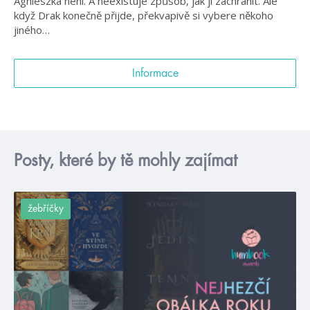
Agnieszka není. A neexistuje způsob, jak ji zachránit. Ale
když Drak konečně přijde, překvapivě si vybere někoho
jiného…
Informace
Posty, které by tě mohly zajímat
žebříčky