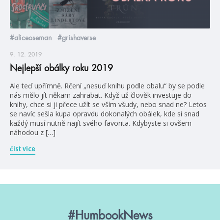
#aliceoseman
#grishaverse
9. 12. 2019
Nejlepší obálky roku 2019
Ale teď upřímně. Rčení „nesuď knihu podle obalu“ by se podle
nás mělo jít někam zahrabat. Když už člověk investuje do
knihy, chce si ji přece užít se vším všudy, nebo snad ne? Letos
se navíc sešla kupa opravdu dokonalých obálek, kde si snad
každý musí nutně najít svého favorita. Kdybyste si ovšem
náhodou z […]
číst více
#HumbookNews