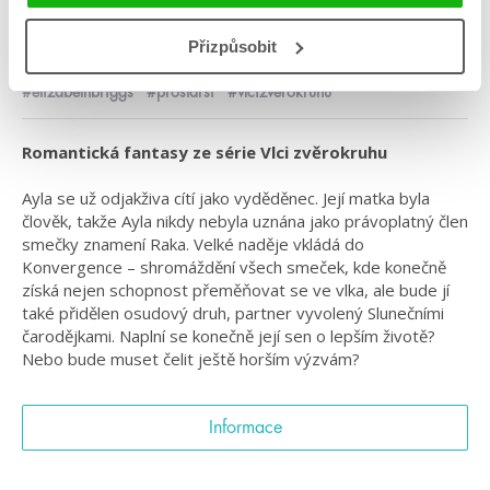
Žánr: Fantasy
Přizpůsobit
Série: Vlci zvěrokruhu
#elizabethbriggs
#prostarší
#vlcizvěrokruhu
Romantická fantasy ze série Vlci zvěrokruhu
Ayla se už odjakživa cítí jako vyděděnec. Její matka byla
člověk, takže Ayla nikdy nebyla uznána jako právoplatný člen
smečky znamení Raka. Velké naděje vkládá do
Konvergence – shromáždění všech smeček, kde konečně
získá nejen schopnost přeměňovat se ve vlka, ale bude jí
také přidělen osudový druh, partner vyvolený Slunečními
čarodějkami. Naplní se konečně její sen o lepším životě?
Nebo bude muset čelit ještě horším výzvám?
Informace