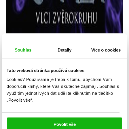
Souhlas
Detaily
Více o cookies
Tato webová stránka používá cookies
cookies?
Používáme je třeba k tomu, abychom Vám
doporučili knihy, které Vás skutečně zajímají.
Souhlas s
využitím jednotlivých dat udělíte kliknutím na tlačítko
Elizabeth Briggs
„Povolit vše“.
Třinácté znamení – Vlci zvěrokruhu
Kategorie: young adult
Povolit vše