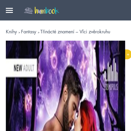
Knihy
Fantasy
Třinácté znamení – Vlci zvěrokruhu
+