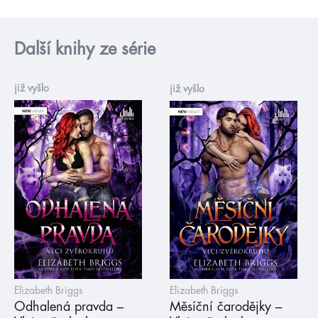
Další knihy ze série
již vyšlo
již vyšlo
Elizabeth Briggs
Elizabeth Briggs
Odhalená pravda –
Měsíční čarodějky –