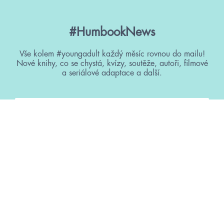
#HumbookNews
Vše kolem #youngadult každý měsíc rovnou do mailu!
Nové knihy, co se chystá, kvízy, soutěže, autoři, filmové
a seriálové adaptace a další.
Souhlasím s
podmínkami zpracování osobních údajů
Tvá e-mailová adresa je u nás v bezpečí. Přečti si
naše podmínky
zpracování osobních údajů
. S tvými osobními údaji nakládáme v