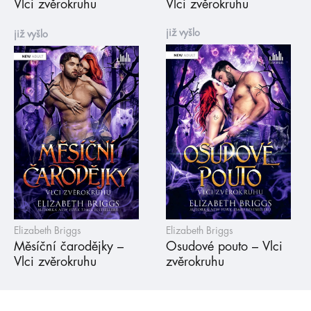
Vlci zvěrokruhu
Vlci zvěrokruhu
již vyšlo
již vyšlo
Elizabeth Briggs
Elizabeth Briggs
Měsíční čarodějky –
Osudové pouto – Vlci
Vlci zvěrokruhu
zvěrokruhu