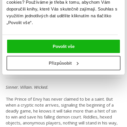
cookies?
Používáme je třeba k tomu, abychom Vám
doporučili knihy, které Vás skutečně zajímají.
Souhlas s
využitím jednotlivých dat udělíte kliknutím na tlačítko
„Povolit vše“.
Kerri Maniscalco
Throne of the Fallen
Povolit vše
Kategorie: young adult
Žánr: Cizojazyčné
Přizpůsobit
#kerrimaniscalco
#throneofthefallen
Sinner. Villain. Wicked.
The Prince of Envy has never claimed to be a saint. But
when a cryptic note arrives, signaling the beginning of a
deadly game, he knows it will take more than a hint of sin
to win and save his falling demon court. Riddles, hexed
objects, anonymous players, nothing will stand in his way,