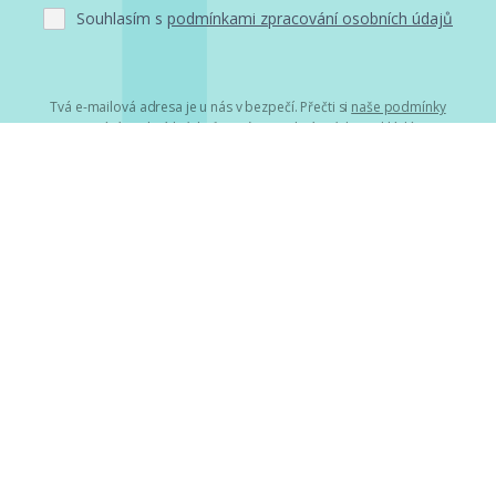
Souhlasím s
podmínkami zpracování osobních údajů
Tvá e-mailová adresa je u nás v bezpečí. Přečti si
naše podmínky
zpracování osobních údajů
. S tvými osobními údaji nakládáme v
mezích obecně závazných právních předpisů. Více informací o tom,
jak zpracováváme tvé údaje, najdeš
zde
.
Projekty
HumbookFest
HumbookStage
Humbook blogeři
Storki