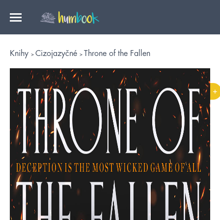
Knihy
Cizojazyčné
Throne of the Fallen
+