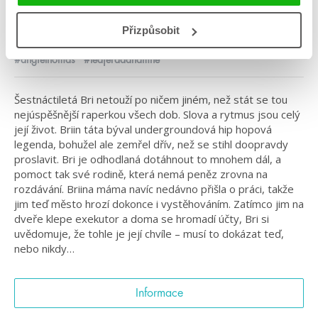
Kategorie: young adult
Přizpůsobit
Žánr: Contemporary
#angiethomas
#teďjeřadanamně
Šestnáctiletá Bri netouží po ničem jiném, než stát se tou
nejúspěšnější raperkou všech dob. Slova a rytmus jsou celý
její život. Briin táta býval undergroundová hip hopová
legenda, bohužel ale zemřel dřív, než se stihl doopravdy
proslavit. Bri je odhodlaná dotáhnout to mnohem dál, a
pomoct tak své rodině, která nemá peněz zrovna na
rozdávání. Briina máma navíc nedávno přišla o práci, takže
jim teď město hrozí dokonce i vystěhováním. Zatímco jim na
dveře klepe exekutor a doma se hromadí účty, Bri si
uvědomuje, že tohle je její chvíle – musí to dokázat teď,
nebo nikdy…
Informace