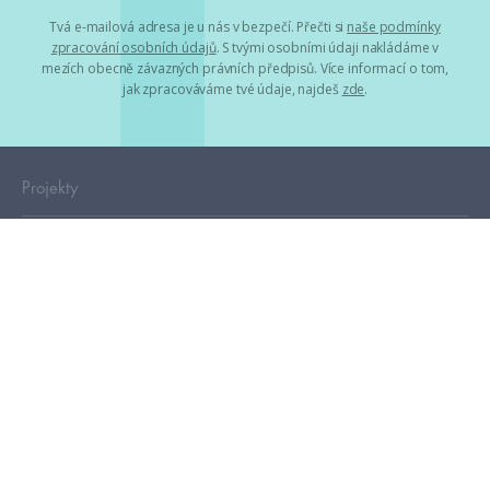
Tvá e-mailová adresa je u nás v bezpečí. Přečti si
naše podmínky
zpracování osobních údajů
. S tvými osobními údaji nakládáme v
mezích obecně závazných právních předpisů. Více informací o tom,
jak zpracováváme tvé údaje, najdeš
zde
.
Projekty
HumbookFest
HumbookStage
Humbook blogeři
Storki
Humblok
HumbookMag