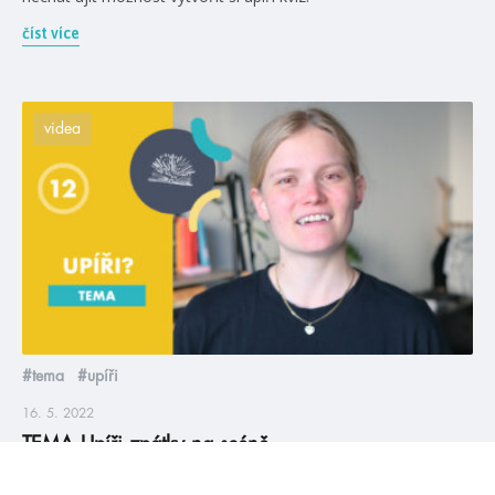
číst více
videa
#tema
#upíři
16. 5. 2022
TEMA Upíři zpátky na scéně
Jsou upíří zpátky, nebo nikdy nezmizeli? A která je vaše