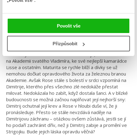
„Povolit vše“.
Žánr: Fantasy
Série: Vampýrská akademie
#českáobálka
#richellemead
#upíři
#vampýrskáakademie
Povolit vše
Dimitrij dal Rose poslední šanci, aby se rozhodla. Její volba
Přizpůsobit
však byla špatná… Po dlouhé a strastiplné cestě na Sibiř,
kam se vydala hledat milovaného Dimitrije, se Rose vrací
na Akademii svatého Vladimíra, ke své nejlepší kamarádce
Lisse a ostatním. Maturita se rychle blíží a dívky se už
nemohou dočkat opravdového života za železnou branou
Akademie. Avšak Rose stále s bolestí v srdci vzpomíná na
Dimitrije, kterého přes všechno zlé nedokáže přestat
milovat. Nedokázala ho zabít, když dostala šanci. A v blízké
budoucnosti se možná začnou naplňovat její nejhorší sny:
Dimitrij ochutnal její krev a Rose v hloubi duše ví, že ji
pronásleduje. Přesto se stále nevzdává naděje na
Dimitrijovu záchranu – otázkou ovšem zůstává, jestli se jí
ho podaří zachránit dřív, než ji Dimitrij zabije a promění ve
Strigojku. Bude jejich láska opravdu věčná?