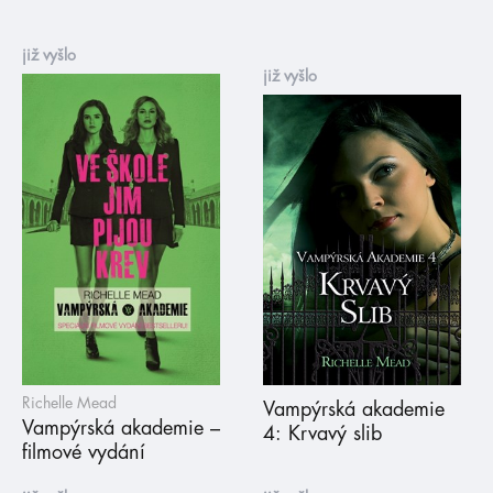
již vyšlo
již vyšlo
Richelle Mead
Vampýrská akademie
Vampýrská akademie –
4: Krvavý slib
filmové vydání