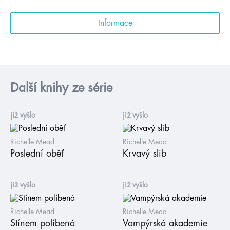
Informace
Další knihy ze série
již vyšlo
již vyšlo
Richelle Mead
Richelle Mead
Poslední oběť
Krvavý slib
již vyšlo
již vyšlo
Richelle Mead
Richelle Mead
Stínem políbená
Vampýrská akademie