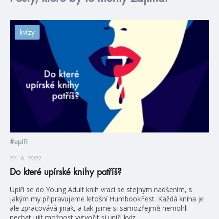
kvízy
#upíři
27. 6. 2022
Do které upírské knihy patříš?
Upíři se do Young Adult knih vrací se stejným nadšením, s
jakým my připravujeme letošní HumbookFest. Každá kniha je
ale zpracovává jinak, a tak jsme si samozřejmě nemohli
nechat ujít možnost vytvořit si upíří kvíz.