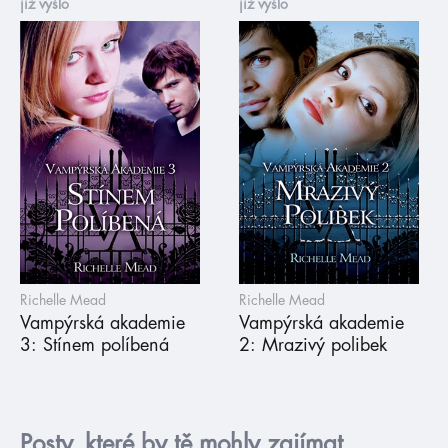
již vyšlo
již vyšlo
Richelle Mead
Richelle Mead
Vampýrská akademie
Vampýrská akademie
3: Stínem políbená
2: Mrazivý polibek
Posty, které by tě mohly zajímat