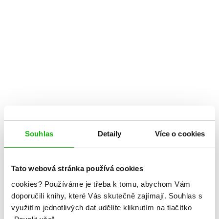
Souhlas
Detaily
Více o cookies
Richelle Mead
Tato webová stránka používá cookies
Spoutáni magií
cookies?
Používáme je třeba k tomu, abychom Vám
doporučili knihy, které Vás skutečně zajímají.
Souhlas s
Kategorie: young adult
využitím jednotlivých dat udělíte kliknutím na tlačítko