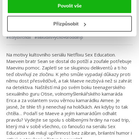
Sexuální výchova: Road Trip
Povolit vše
Kategorie: young adult
Přizpůsobit
Žánr: Contemporary
#katybirchall
#sexuálnívýchovaroadtrip
Na motivy kultovního seriálu Netflixu Sex Education.
Maevein bratr Sean se dostal do potíží a zoufale potřebuje
Maevinu pomoc. Zapletl se se skupinou delikventů a ti ho
teď obviňují ze zločinu. K jeho smůle vypadají důkazy proti
němu dost přesvědčivě, a tak Maeve nezbývá než si zahrát
na detektiva. Naštěstí má po svém boku teenagerského
sexuálního guru Otise, volnomyšlenkářského kamaráda
Erica a za volantem svou věrnou kamarádku Aimee. Je
jasné, že tihle tři ji nenechají na holičkách. Ani kdyby to tak
chtěla… Podaří se Maeve a jejím kamarádům odhalit
pravdu? Vydejte se spolu s oblíbenými hrdiny na road trip,
který má v sobě všechno, co fanoušci na seriálu Sex
Education tak milují: upřímnost bez zábran, brilantní humor i