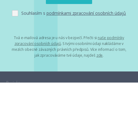
Souhlasím s
podmínkami zpracování osobních údajů
Tvá e-mailová adresa je u nás v bezpečí. Přečti si
naše podmínky
zpracování osobních údajů
. S tvými osobními údaji nakládáme v
mezích obecně závazných právních předpisů. Více informací o tom,
jak zpracováváme tvé údaje, najdeš
zde
.
Projekty
HumbookFest
HumbookStage
Humbook blogeři
Storki